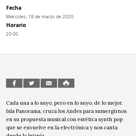
Fecha
CCE en el interior/libros
Exposiciones
Miércoles, 18 de marzo de 2020.
Espacio itinerante de lectura infantil
Formación
Horario
20:00
Género y Diversidad
Infantil y Juvenil
Letras
Medio Ambiente
Música
Cada una a lo suyo, pero en lo suyo, de lo mejor.
Sin categoría
Isla Panorama, cruza los Andes para sumergirnos
en su propuesta musical con estética synth pop
que se envuelve en la electrónica y nos canta
desde la lejanía.