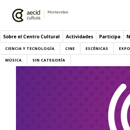
Sobre el Centro Cultural
Actividades
Participa
N
CIENCIA Y TECNOLOGÍA
CINE
ESCÉNICAS
EXPO
MÚSICA
SIN CATEGORÍA
Sobre el Centro Cultural
Red AECID
Actividades
Equipo
> Ir a Actividades
Participa
Instalaciones
Esta semana
Envíanos tu propuesta
Noticias
Visítanos
Inscripciones
Buzón de sugerencias
Convocatorias