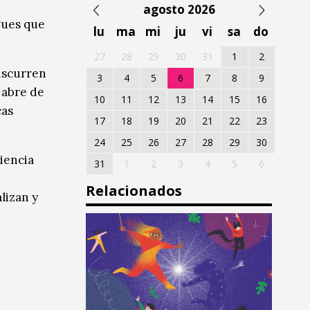
agosto 2026
gues que
lu
ma
mi
ju
vi
sa
do
27
28
29
30
31
1
2
nscurren
3
4
5
6
7
8
9
 abre de
10
11
12
13
14
15
16
cas
17
18
19
20
21
22
23
24
25
26
27
28
29
30
iencia
31
1
2
3
4
5
6
Relacionados
lizan y