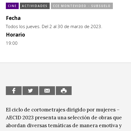
Escénicas
CINE
ACTIVIDADES
CCE MONTEVIDEO - SUBSUELO
CCE en el interior/libros
Exposiciones
Fecha
Espacio itinerante de lectura infantil
Todos los jueves. Del 2 al 30 de marzo de 2023.
Formación
Horario
Género y Diversidad
19:00
Infantil y Juvenil
Letras
Medio Ambiente
Música
Sin categoría
El ciclo de cortometrajes dirigido por mujeres –
AECID 2023 presenta una selección de obras que
abordan diversas temáticas de manera emotiva y