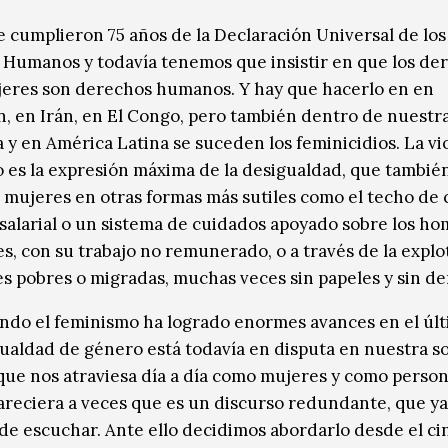
e cumplieron 75 años de la Declaración Universal de los
Humanos y todavía tenemos que insistir en que los de
jeres son derechos humanos. Y hay que hacerlo en en
n, en Irán, en El Congo, pero también dentro de nuestra
 y en América Latina se suceden los feminicidios. La vi
 es la expresión máxima de la desigualdad, que tambié
s mujeres en otras formas más sutiles como el techo de c
 salarial o un sistema de cuidados apoyado sobre los h
es, con su trabajo no remunerado, o a través de la explo
s pobres o migradas, muchas veces sin papeles y sin de
ndo el feminismo ha logrado enormes avances en el úl
 igualdad de género está todavía en disputa en nuestra s
 que nos atraviesa día a día como mujeres y como person
areciera a veces que es un discurso redundante, que y
de escuchar. Ante ello decidimos abordarlo desde el ci