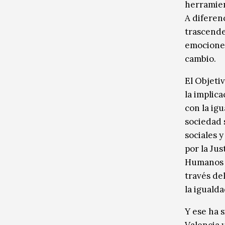
herramien
A diferenc
trascende
emociones
cambio.
El Objeti
la implic
con la ig
sociedad 
sociales y
por la Jus
Humanos 
través del
la iguald
Y ese ha s