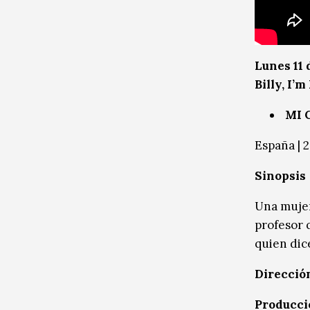
Lunes 11 
Billy, I’
MI 
España | 2
Sinopsis
Una mujer
profesor 
quien dice
Direcció
Producci