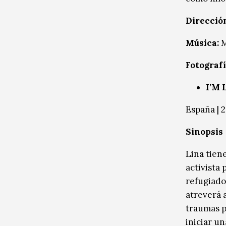
Dirección
Música:
M
Fotografí
I’M
España
| 
Sinopsis
Lina tiene
activista
refugiados
atreverá 
traumas p
iniciar un