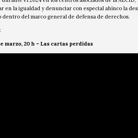
y durante el 2024 en los centros asociados de la AECID,
zar en la igualdad y denunciar con especial ahínco la de
 dentro del marco general de defensa de derechos.
:
e marzo, 20 h – Las cartas perdidas