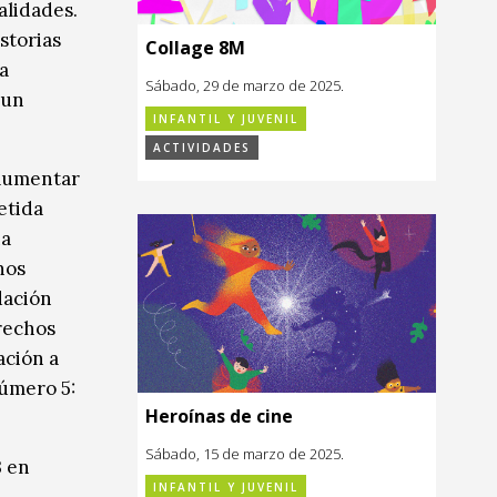
alidades.
storias
Collage 8M
a
Sábado, 29 de marzo de 2025.
 un
INFANTIL Y JUVENIL
ACTIVIDADES
 aumentar
etida
na
hos
dación
erechos
ación a
número 5:
Heroínas de cine
Sábado, 15 de marzo de 2025.
3 en
INFANTIL Y JUVENIL