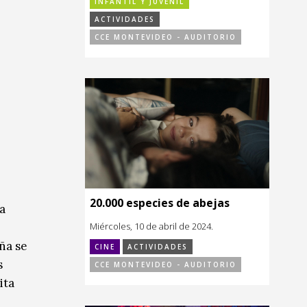
INFANTIL Y JUVENIL
ACTIVIDADES
CCE MONTEVIDEO - AUDITORIO
20.000 especies de abejas
a
Miércoles, 10 de abril de 2024.
iña se
CINE
ACTIVIDADES
s
CCE MONTEVIDEO - AUDITORIO
ita