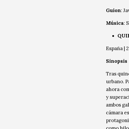
Guion
: J
Música
: 
QUI
España | 2
Sinopsis
Tras quin
urbano. Pa
ahora com
y superac
ambos gal
cámara es
protagoni
como hilo