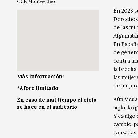
CCE Montevideo
Música
Música
En 2023 s
Derechos 
Sin categoría
Sin categoría
de las mu
Afganistá
En España
de género
contra la
la brecha
Más información:
las mujer
de mujere
*Aforo limitado
Aún y cua
En caso de mal tiempo el ciclo
se hace en el auditorio
siglo, la
Y es algo
cambio, p
cansadas 