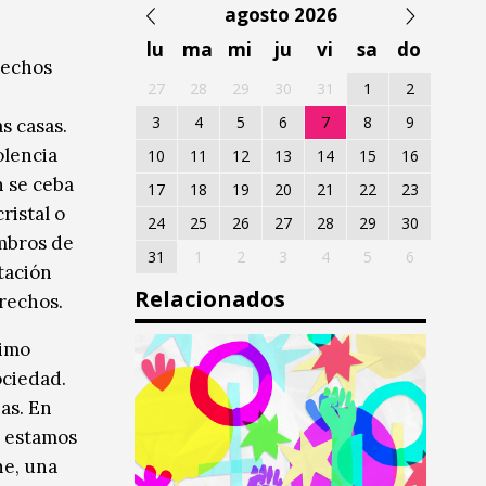
agosto 2026
lu
ma
mi
ju
vi
sa
do
rechos
27
28
29
30
31
1
2
3
4
5
6
7
8
9
s casas.
olencia
10
11
12
13
14
15
16
n se ceba
17
18
19
20
21
22
23
ristal o
24
25
26
27
28
29
30
ombros de
31
1
2
3
4
5
6
tación
Relacionados
rechos.
timo
ociedad.
as. En
a estamos
ne, una