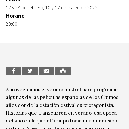
Escénicas
17 y 24 de febrero, 10 y 17 de marzo de 2025.
CCE en el interior/libros
Exposiciones
Horario
Espacio itinerante de lectura infantil
20:00
Formación
Género y Diversidad
Infantil y Juvenil
Letras
Medio Ambiente
Música
Aprovechamos el verano austral para programar
algunas de las películas españolas de los últimos
Sin categoría
años donde la estación estival es protagonista.
Historias que transcurren en verano, esa época
del año en la que el tiempo toma una dimensión
distinta. Nuestra azotea sirve de marco para