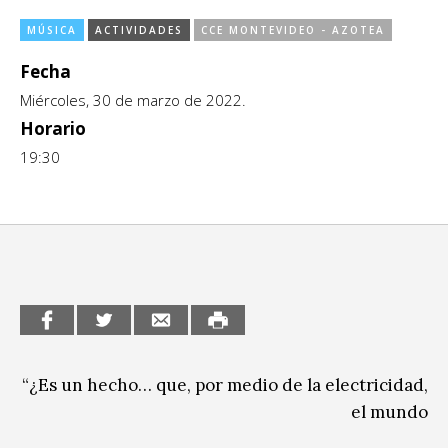
CCE en el interior/libros
Exposiciones
MÚSICA
ACTIVIDADES
CCE MONTEVIDEO - AZOTEA
Espacio itinerante de lectura infantil
Fecha
Formación
Miércoles, 30 de marzo de 2022.
Género y Diversidad
Horario
19:30
Infantil y Juvenil
Letras
Medio Ambiente
Música
Sin categoría
“¿Es un hecho… que, por medio de la electricidad,
el mundo