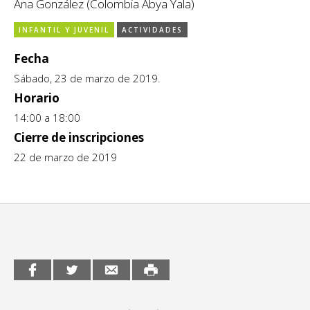
Ana González (Colombia Abya Yala)
CCE en el interior/libros
Exposiciones
INFANTIL Y JUVENIL
ACTIVIDADES
Espacio itinerante de lectura infantil
Formación
Fecha
Sábado, 23 de marzo de 2019.
Género y Diversidad
Horario
Infantil y Juvenil
14:00 a 18:00
Cierre de inscripciones
Letras
22 de marzo de 2019
Medio Ambiente
Música
Sin categoría