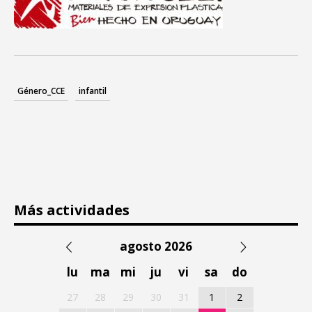
Género_CCE
infantil
Más actividades
agosto 2026
lu
ma
mi
ju
vi
sa
do
27
28
29
30
31
1
2