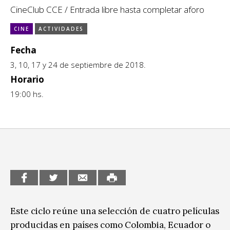
Escénicas
CineClub CCE / Entrada libre hasta completar aforo
CCE en el interior/libros
Exposiciones
CINE
ACTIVIDADES
Espacio itinerante de lectura infantil
Formación
Fecha
3, 10, 17 y 24 de septiembre de 2018.
Género y Diversidad
Horario
Infantil y Juvenil
19:00 hs.
Letras
Medio Ambiente
Música
Sin categoría
Este ciclo reúne una selección de cuatro películas
producidas en países como Colombia, Ecuador o