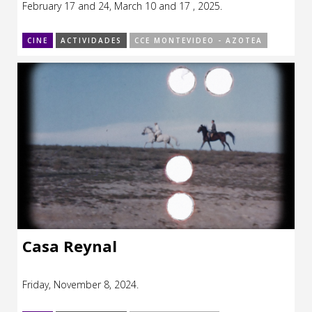
February 17 and 24, March 10 and 17 , 2025.
CCE en el interior/libros
Exposiciones
CINE
ACTIVIDADES
CCE MONTEVIDEO - AZOTEA
Espacio itinerante de lectura infantil
Formación
Género y Diversidad
Infantil y Juvenil
Letras
Medio Ambiente
Música
Sin categoría
Casa Reynal
Friday, November 8, 2024.