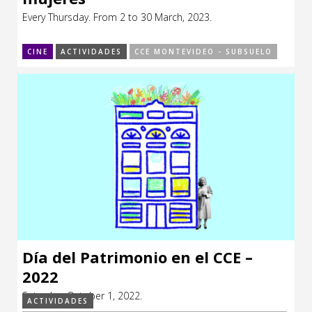
Every Thursday. From 2 to 30 March, 2023.
CINE
ACTIVIDADES
CCE MONTEVIDEO - SUBSUELO
Día del Patrimonio en el CCE –
2022
Saturday, October 1, 2022.
ACTIVIDADES