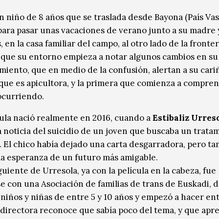
un niño de 8 años que se traslada desde Bayona (País Va
 para pasar unas vacaciones de verano junto a su madre 
en la casa familiar del campo, al otro lado de la fronter
, que su entorno empieza a notar algunos cambios en su
iento, que en medio de la confusión, alertan a su cariñ
que es apicultora, y la primera que comienza a compren
ocurriendo.
cula nació realmente en 2016, cuando a
Estibaliz Urres
a noticia del suicidio de un joven que buscaba un trata
 El chico había dejado una carta desgarradora, pero t
la esperanza de un futuro más amigable.
guiente de Urresola, ya con la película en la cabeza, fue
e con una Asociación de familias de trans de Euskadi, 
 niños y niñas de entre 5 y 10 años y empezó a hacer ent
 directora reconoce que sabía poco del tema, y que apr