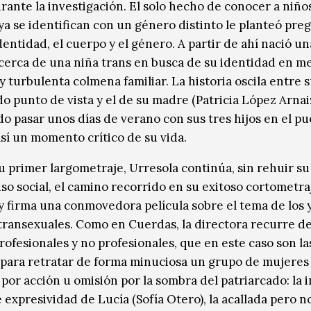
ante la investigación. El solo hecho de conocer a niño
ya se identifican con un género distinto le planteó pre
dentidad, el cuerpo y el género. A partir de ahí nació un
acerca de una niña trans en busca de su identidad en m
y turbulenta colmena familiar. La historia oscila entre 
o punto de vista y el de su madre (Patricia López Arnai
do pasar unos días de verano con sus tres hijos en el pu
así un momento crítico de su vida.
su primer largometraje, Urresola continúa, sin rehuir su
o social, el camino recorrido en su exitoso cortometra
y firma una conmovedora película sobre el tema de los y
ransexuales. Como en Cuerdas, la directora recurre d
rofesionales y no profesionales, que en este caso son las
para retratar de forma minuciosa un grupo de mujeres
por acción u omisión por la sombra del patriarcado: la 
e expresividad de Lucía (Sofía Otero), la acallada pero n