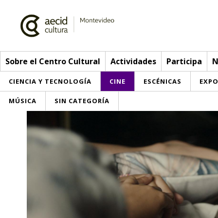
Sobre el Centro Cultural
Actividades
Participa
N
CIENCIA Y TECNOLOGÍA
CINE
ESCÉNICAS
EXPO
MÚSICA
SIN CATEGORÍA
Sobre el Centro Cultural
Red AECID
Actividades
Equipo
> Go to Actividades
Participa
Instalaciones
This week
Envíanos tu propuesta
Noticias
Visítanos
Inscriptions
Buzón de sugerencias
Convocatorias