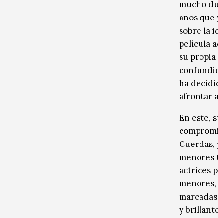
mucho dur
años que 
sobre la i
película 
su propia 
confundid
ha decidi
afrontar 
En este, 
compromis
Cuerdas, 
menores t
actrices p
menores, 
marcadas 
y brillant