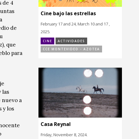
s de 4
guntas
Cine bajo las estrellas
a
February 17 and 24, March 10 and 17 ,
edio de
2025.
su
CINE
ACTIVIDADES
z), que
CCE MONTEVIDEO - AZOTEA
eblo para
je
 las
e nuevo a
 y los
Casa Reynal
inocente
o
Friday, November 8, 2024.