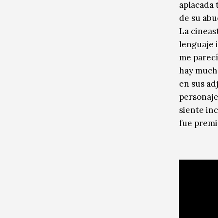
aplacada 
de su abue
La cineas
lenguaje 
me parecí
hay mucha
en sus adj
personaje
siente inc
fue premi