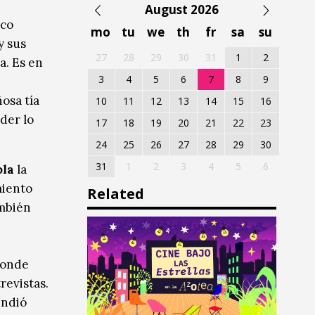
August 2026
sco
mo
tu
we
th
fr
sa
su
y sus
27
28
29
30
31
1
2
a. Es en
3
4
5
6
7
8
9
osa tía
10
11
12
13
14
15
16
der lo
17
18
19
20
21
22
23
24
25
26
27
28
29
30
31
1
2
3
4
5
6
ola
la
miento
Related
ambién
donde
revistas.
endió