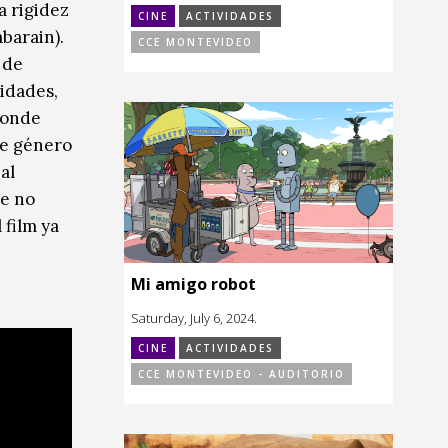
a rigidez
CINE
ACTIVIDADES
abarain).
CCE MONTEVIDEO
 de
idades,
donde
de género
al
ue no
 film ya
Mi amigo robot
Saturday, July 6, 2024.
CINE
ACTIVIDADES
CCE MONTEVIDEO - AUDITORIO