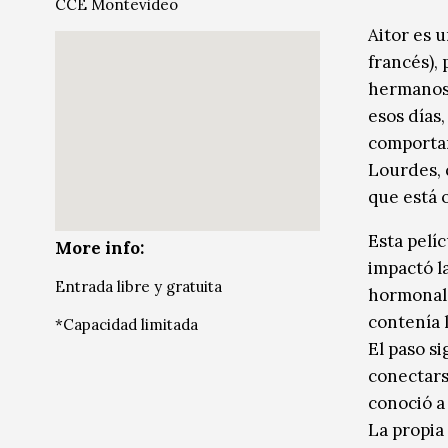
CCE Montevideo
Música
Música
Aitor es 
francés),
Sin categoría
Sin categoría
hermanos, 
esos días
comportam
Lourdes, 
que está 
Esta pelí
More info:
impactó l
Entrada libre y gratuita
hormonal.
contenía 
*Capacidad limitada
El paso si
conectars
conoció a
La propia