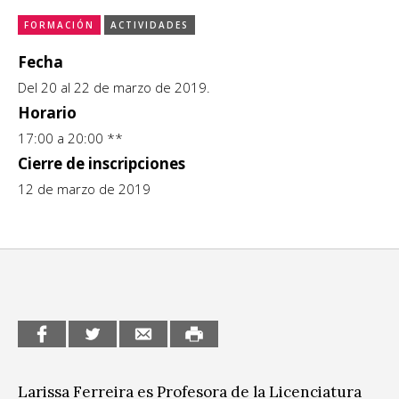
CCE en el interior/libros
FORMACIÓN
ACTIVIDADES
Exposiciones
Fecha
Espacio itinerante de lectura infantil
Formación
Del 20 al 22 de marzo de 2019.
Horario
Género y Diversidad
17:00 a 20:00 **
Infantil y Juvenil
Cierre de inscripciones
12 de marzo de 2019
Letras
Medio Ambiente
Música
Sin categoría
Larissa Ferreira es Profesora de la Licenciatura