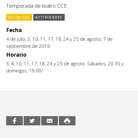
Escénicas
Temporada de teatro CCE
CCE en el interior/libros
Exposiciones
ESCÉNICAS
ACTIVIDADES
Espacio itinerante de lectura infantil
Formación
Fecha
4 de julio, 3, 10, 11, 17, 18, 24 y 25 de agosto, 7 de
Género y Diversidad
septiembre de 2019.
Horario
Infantil y Juvenil
3, 4, 10, 11, 17, 18, 24 y 25 de agosto. Sábados, 20:30 y
Letras
domingos, 19:00/
Medio Ambiente
Música
Sin categoría