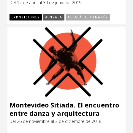
Henares
Del 12 de abril al 30 de junio de 2019.
CCE en el interior/libros
Exposiciones
EXPOSICIONES
#ENSALA
ALCALÁ DE HENARÉS
Espacio itinerante de lectura infantil
Formación
Género y Diversidad
Infantil y Juvenil
Letras
Medio Ambiente
Música
Sin categoría
Montevideo Sitiada. El encuentro
entre danza y arquitectura
Del 26 de noviembre al 2 de diciembre de 2018.