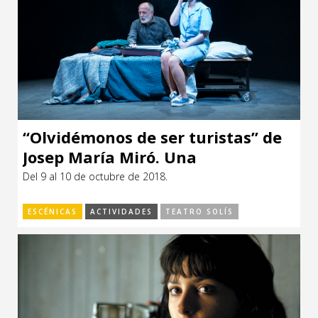
“Olvidémonos de ser turistas” de
Josep María Miró. Una
coproducción hispano-argentina
Del 9 al 10 de octubre de 2018.
ESCÉNICAS
ACTIVIDADES
TEATRO SOLÍS