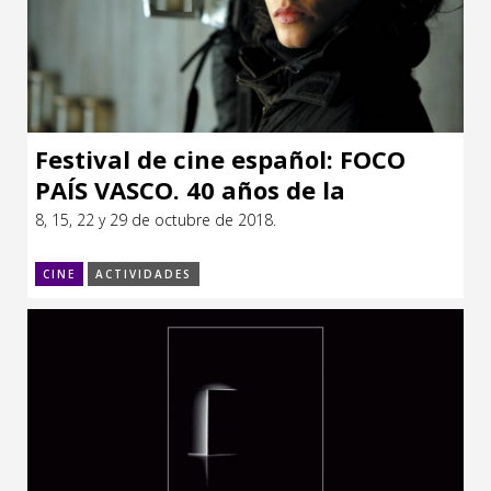
Festival de cine español: FOCO
PAÍS VASCO. 40 años de la
filmoteca vasca
8, 15, 22 y 29 de octubre de 2018.
CINE
ACTIVIDADES