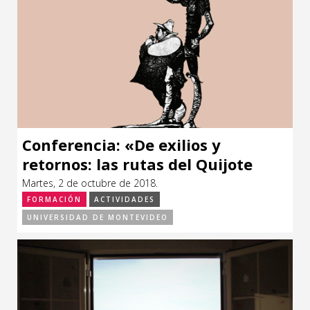
Conferencia: «De exilios y
retornos: las rutas del Quijote
más allá de la Mancha»
Martes, 2 de octubre de 2018.
FORMACIÓN
ACTIVIDADES
UNIVERSIDAD DE MONTEVIDEO