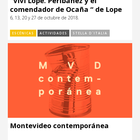
“Viví Lope. Peribáñez y el
comendador de Ocaña “ de Lope
de Vega
6, 13, 20 y 27 de octubre de 2018.
ESCÉNICAS
ACTIVIDADES
STELLA D´ITALIA
Montevideo contemporánea