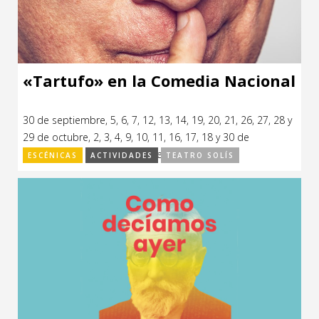
«Tartufo» en la Comedia Nacional
30 de septiembre, 5, 6, 7, 12, 13, 14, 19, 20, 21, 26, 27, 28 y
29 de octubre, 2, 3, 4, 9, 10, 11, 16, 17, 18 y 30 de
noviembre, 1 y 2 de diciembre de 2018.
ESCÉNICAS
ACTIVIDADES
TEATRO SOLÍS