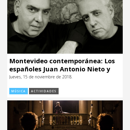
Montevideo contemporánea: Los
españoles Juan Antonio Nieto y
Javier Piñango+ AUTOPOL + C03RA
Jueves, 15 de noviembre de 2018.
y RICTUS
MÚSICA
ACTIVIDADES