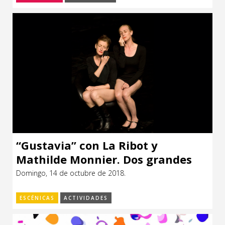
“Gustavia” con La Ribot y
Mathilde Monnier. Dos grandes
exponentes de la danza
Domingo, 14 de octubre de 2018.
contemporánea
ESCÉNICAS
ACTIVIDADES