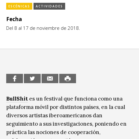
Escénicas
ESCÉNICAS
ACTIVIDADES
CCE en el interior/libros
Exposiciones
Fecha
Espacio itinerante de lectura infantil
Del 8 al 17 de noviembre de 2018.
Formación
Género y Diversidad
Infantil y Juvenil
Letras
Medio Ambiente
Música
BullShit
es un festival que funciona como una
plataforma móvil por distintos países, en la cual
Sin categoría
diversos artistas iberoamericanos dan
seguimiento a sus investigaciones, poniendo en
práctica las nociones de cooperación,