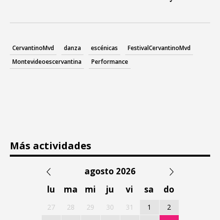
CervantinoMvd
danza
escénicas
FestivalCervantinoMvd
Montevideoescervantina
Performance
Más actividades
agosto 2026
lu
ma
mi
ju
vi
sa
do
27
28
29
30
31
1
2