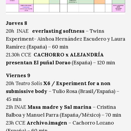
Jueves 8
20h INAE
everlasting softness
– Twins
Experiment- Ainhoa Hernández Escudero y Laura
Ramírez (España) – 60 min
21.30h CCE
CACHORRO x ALEJANDRÍA
presentan El puñal Dorao
(España) – 120 min
Viernes 9
20h Teatro Solís
X6 / Experiment for a non
submissive body
– Tulio Rosa (Brasil/España) –
45 min
21h INAE
Masa madre y Sal marina
– Cristina
Balboa y Manuel Parra (España/México) – 70 min
23h CCE
Archivo.imagen
– Cachorro Lozano
(España) – 60 min