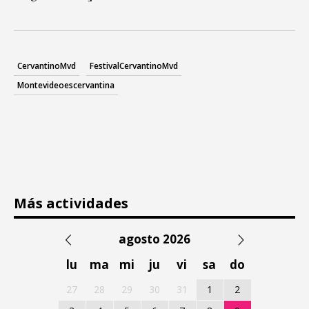
CervantinoMvd
FestivalCervantinoMvd
Montevideoescervantina
Más actividades
agosto 2026
lu
ma
mi
ju
vi
sa
do
27
28
29
30
31
1
2