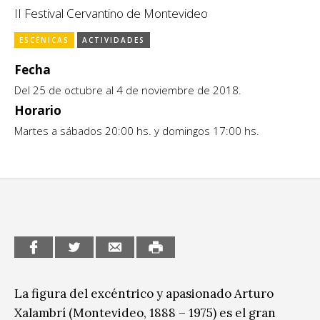
Escénicas
II Festival Cervantino de Montevideo
CCE en el interior/libros
Exposiciones
ESCÉNICAS
ACTIVIDADES
Espacio itinerante de lectura infantil
Formación
Fecha
Del 25 de octubre al 4 de noviembre de 2018.
Género y Diversidad
Horario
Infantil y Juvenil
Martes a sábados 20:00 hs. y domingos 17:00 hs.
Letras
Medio Ambiente
Música
Sin categoría
La figura del excéntrico y apasionado Arturo
Xalambrí (Montevideo, 1888 – 1975) es el gran