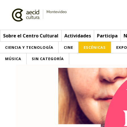
Sobre el Centro Cultural
Actividades
Participa
N
CIENCIA Y TECNOLOGÍA
CINE
ESCÉNICAS
EXPO
MÚSICA
SIN CATEGORÍA
Sobre el Centro Cultural
Red AECID
Actividades
Equipo
> Ir a Actividades
Participa
Instalaciones
Esta semana
Envíanos tu propuesta
Noticias
Visítanos
Inscripciones
Buzón de sugerencias
Convocatorias