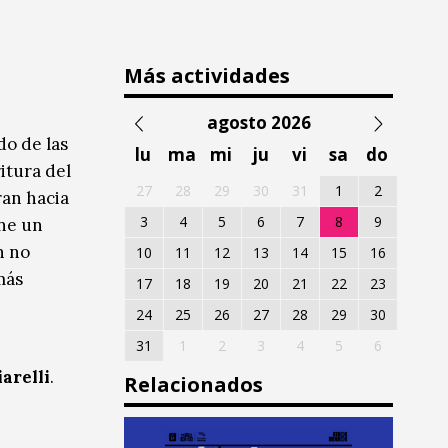
Más actividades
agosto 2026
do de las
lu
ma
mi
ju
vi
sa
do
itura del
27
28
29
30
31
1
2
ran hacia
3
4
5
6
7
8
9
one un
n no
10
11
12
13
14
15
16
más
17
18
19
20
21
22
23
24
25
26
27
28
29
30
31
1
2
3
4
5
6
arelli
.
Relacionados