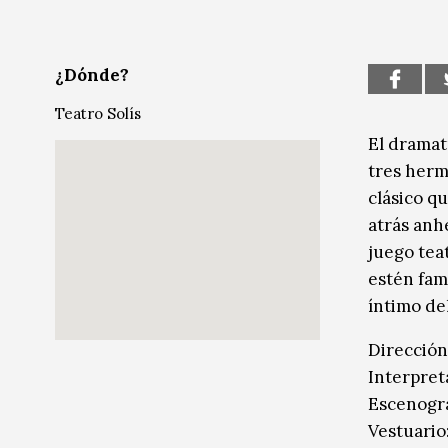
Música
Música
Sin categoría
Sin categoría
¿Dónde?
Teatro Solís
El dramat
tres herm
clásico q
atrás anh
juego tea
estén fam
íntimo del
Dirección
Interpret
Escenogra
Vestuario