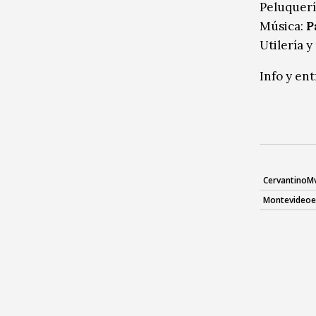
Peluquerí
Música:
P
Utilería y
Info y en
CervantinoM
Montevideoe