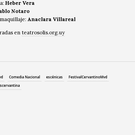
a:
Heber Vera
ablo Notaro
 maquillaje:
Anaclara Villareal
tradas en
teatrosolis.org.uy
vd
Comedia Nacional
escénicas
FestivalCervantinoMvd
scervantina