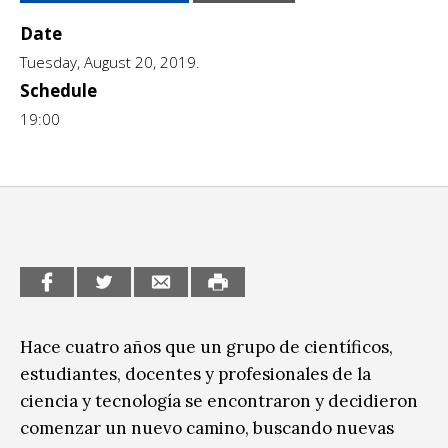
Escénicas
CCE en el interior/libros
Date
Exposiciones
Tuesday, August 20, 2019.
Espacio itinerante de lectura infantil
Schedule
Formación
19:00
Género y Diversidad
Infantil y Juvenil
Letras
Medio Ambiente
Música
Sin categoría
Hace cuatro años que un grupo de científicos,
estudiantes, docentes y profesionales de la
ciencia y tecnología se encontraron y decidieron
comenzar un nuevo camino, buscando nuevas