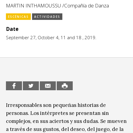
Escénicas
MARTIN INTHAMOUSSU /Compañía de Danza
CCE en el interior/libros
Exposiciones
ESCÉNICAS
ACTIVIDADES
Espacio itinerante de lectura infantil
Formación
Date
September 27, October 4, 11 and 18 , 2019.
Género y Diversidad
Infantil y Juvenil
Letras
Medio Ambiente
Música
Sin categoría
Irresponsables son pequeñas historias de
personas. Los intérpretes se presentan sin
complejos, en sus aciertos y sus dudas. Se mueven
a través de sus gustos, del deseo, del juego, de la