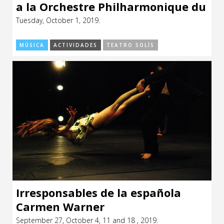
a la Orchestre Philharmonique du
Luxembourg
Tuesday, October 1, 2019.
MÚSICA
ACTIVIDADES
TEATRO SOLÍS
Irresponsables de la española
Carmen Warner
September 27, October 4, 11 and 18 , 2019.