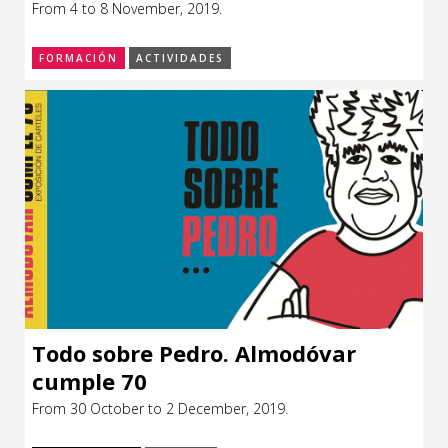
Ochandiano (ESPAÑA)
From 4 to 8 November, 2019.
CCE en el interior/libros
Exposiciones
FORMACIÓN
ACTIVIDADES
Espacio itinerante de lectura infantil
Formación
Género y Diversidad
Infantil y Juvenil
Letras
Medio Ambiente
Música
Sin categoría
Todo sobre Pedro. Almodóvar
cumple 70
From 30 October to 2 December, 2019.