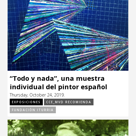
“Todo y nada”, una muestra
individual del pintor español
Albano
Thursday, October 24, 2019.
EXPOSICIONES
CCE_MVD RECOMIENDA
FUNDACIÓN ITURRIA