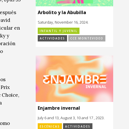
Arbolito y la Abubilla
después
David
Saturday, November 16, 2024.
icular en
INFANTIL Y JUVENIL
ky y
ACTIVIDADES
CCE MONTEVIDEO
oración
ro
ios
Prix
c Choice,
a
Enjambre invernal
July 6 and 13, August 3, 10 and 17 , 2023.
como
ESCÉNICAS
ACTIVIDADES