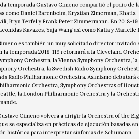
ada temporada Gustavo Gimeno compartió el podio de l
tas como Daniel Barenboim, Krystian Zimerman, Khatia
vili, Bryn Terfel y Frank Peter Zimmermann. En 2018-19
eonidas Kavakos, Yuja Wang así como Katia y Marielle
imeno es también un muy solicitado director invitado 
 la temporada 2018-119 retornará a la Cleveland Orches
ymphony Orchestra, la Vienna Symphony Orchestra, la 
phony Orchestra, la Swedish Radio Symphony Orchestr
ds Radio Philharmonic Orchestra. Asimismo debutará 
hilharmonic Orchestra, Symphony Orchestras of Housto
Seattle, la London Philharmonic Orchestra y la Orchestr
omande.
ustavo Gimeno volverá a dirigir la Orchestra of the Ei
que se especializa en prácticas de ejecución basadas en
ón histórica para interpretar sinfonías de Schumann.