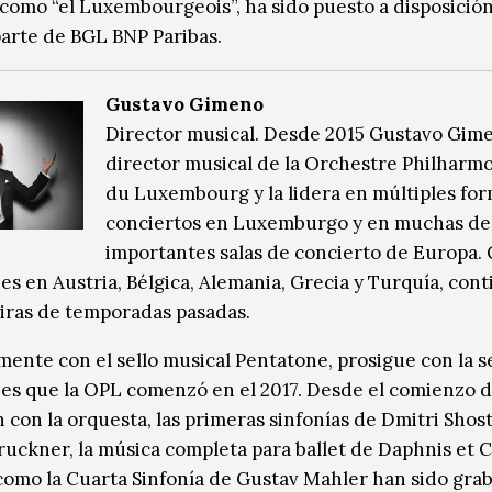
como “el Luxembourgeois”, ha sido puesto a disposición
arte de BGL BNP Paribas.
Gustavo Gimeno
Director musical. Desde 2015 Gustavo Gime
director musical de la Orchestre Philharm
du Luxembourg y la lidera en múltiples fo
conciertos en Luxemburgo y en muchas de 
importantes salas de concierto de Europa.
es en Austria, Bélgica, Alemania, Grecia y Turquía, cont
giras de temporadas pasadas.
ente con el sello musical Pentatone, prosigue con la s
es que la OPL comenzó en el 2017. Desde el comienzo d
n con la orquesta, las primeras sinfonías de Dmitri Shos
ruckner, la música completa para ballet de Daphnis et 
 como la Cuarta Sinfonía de Gustav Mahler han sido gra