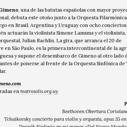
 Gimeno
, una de las batutas españolas con mayor proye
onal, debuta este otoño junto a la Orquesta Filarmónica
o en Brasil, Argentina y Uruguay con ocho conciertos 
n actuarán la violinista Simone Lamsma y el violinista, 
rquestal, Julian Rachlin. La gira, que arranca el 20 de
e en São Paulo, es la primera intercontinental de la ag
uesa y supone el desembarco de Gimeno al otro lado 
 antes de ponerse al frente de la Orquesta Sinfónica de
ar.
imeno.com
tradas en
teatrosolis.org.uy
P
Beethoven Obertura Coriolano
Tchaikovsky concierto para violín y orquesta, opus 35 e
Dvorák Sinfonía en mi menor «Del Nuevo Mundo»