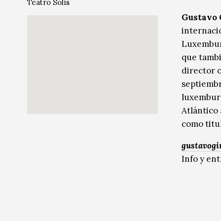
Teatro Solís
Música
Gustavo
internaci
Sin categoría
Sin categoría
Luxemburg
que tambié
director o
septiembr
luxemburg
Atlántico
como titul
gustavog
Info y en