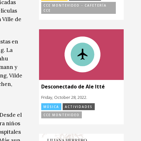
icadas
CCE MONTEVIDEO - CAFETERÍA
lículas
CCE
 Ville de
istas en
g. La
iahu
emann y
ng, Vilde
chen,
Desconectado de Ale Itté
Friday, October 28, 2022.
MÚSICA
ACTIVIDADES
 Desde el
CCE MONTEVIDEO
ra niños
ospitales
 Más aun,