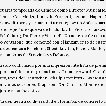
a cuarta temporada de Gimeno como Director Musical (
Pensis, Carl Melles, Louis de Froment, Leopold Hager, 
Bramwell Tovey y Emmanuel Krivine) hay un énfasis part
e del repertorio que va de Bach, Haydn, Verdi, Tchaikovs
a Schönberg, Dutilleux y Verunelli. Un acuerdo de colab
llo Pentatone, que comenzó con el lanzamiento de cuat
 dedicados a Bruckner, Shostakovitch, Ravel y Mahler,
á con obras de Stravinsky y Debussy.
ha sido confirmado por una impresionante lista de prem
 por sus diferentes grabaciones: Grammy Award, Grand 
ros, Preis der Deutschen Schallplattenkritik, BBC Musi
en varias ocasiones, Diapason d’Or, Choc du Monde de l
junto a muchos otros.
ta demuestra su diversidad en formatos de concierto 