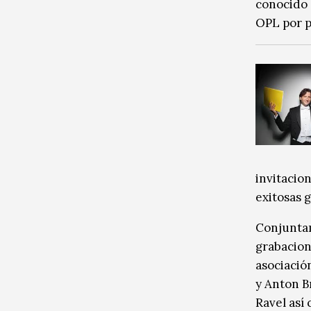
conocido 
OPL por p
invitacion
exitosas 
Conjuntam
grabacion
asociació
y Anton B
Ravel así