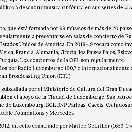
público a descubrir música sinfónica en sus series de «D
ta, que está formada por 98 músicos de más de 20 paíse
regularmente a presentarse en salas de concierto de Eu
s Estados Unidos de América. En 2018-19 tocará como inv
élgica, Francia, Alemania, Grecia, los Países Bajos, Eslov
Turquía. Los conciertos de la OPL son regularmente
dos por Radio Luxemburgo 100,7 e internacionalmente 
an Broadcasting Union (EBU).
 subsidiada por el Ministerio de Cultura del Gran Duca
mbién el apoyo de la Ciudad de Luxemburgo. Sus patro
e de Luxembourg, BGL BNP Paribas, Caceis, CA Indosu
itable Foundations y Mercedes.
012, un cello construído por Matteo Goffriller (1659-174