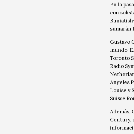
En la pas
con solis
Buniatish
sumarán L
Gustavo G
mundo. En
Toronto S
Radio Sym
Netherlan
Angeles P
Louise y 
Suisse R
Además, G
Century, 
informaci