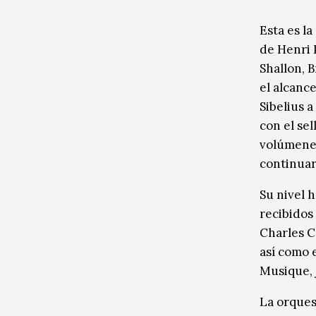
Esta es l
de Henri 
Shallon, 
el alcanc
Sibelius 
con el se
volúmenes
continuar
Su nivel 
recibidos
Charles C
así como 
Musique, 
La orques