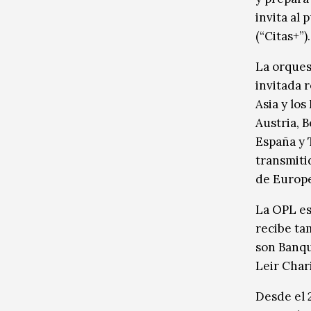
invita al 
(“Citas+”).
La orques
invitada 
Asia y lo
Austria, B
España y 
transmiti
de Europe
La OPL es
recibe ta
son Banqu
Leir Char
Desde el 2