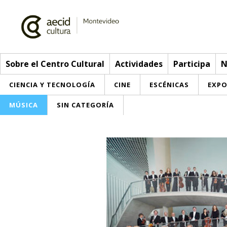
Sobre el Centro Cultural
Actividades
Participa
N
CIENCIA Y TECNOLOGÍA
CINE
ESCÉNICAS
EXPO
MÚSICA
SIN CATEGORÍA
Sobre el Centro Cultural
Red AECID
Actividades
Equipo
> Go to Actividades
Participa
Instalaciones
This week
Envíanos tu propuesta
Noticias
Visítanos
Inscriptions
Buzón de sugerencias
Convocatorias