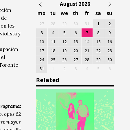
August 2026
cción
mo
tu
we
th
fr
sa
su
 de
27
28
29
30
31
1
2
en los
3
4
5
6
7
8
9
violista y
10
11
12
13
14
15
16
rupación
17
18
19
20
21
22
23
del
24
25
26
27
28
29
30
 Toronto
31
1
2
3
4
5
6
Related
rograma:
, opus 62
n re mayor
, opus 95