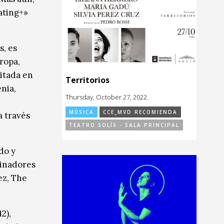
ating+»
s, es
ropa,
itada en
Territorios
enia,
Thursday, October 27, 2022.
MÚSICA
CCE_MVD RECOMIENDA
a través
TEATRO SOLÍS - SALA PRINCIPAL
do y
cinadores
ez, The
2),