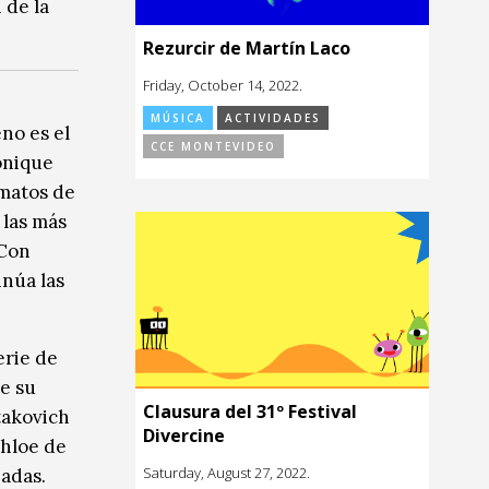
 de la
Rezurcir de Martín Laco
Friday, October 14, 2022.
MÚSICA
ACTIVIDADES
no es el
CCE MONTEVIDEO
onique
rmatos de
las más
 Con
inúa las
erie de
e su
Clausura del 31º Festival
takovich
Divercine
Chloe de
Saturday, August 27, 2022.
badas.