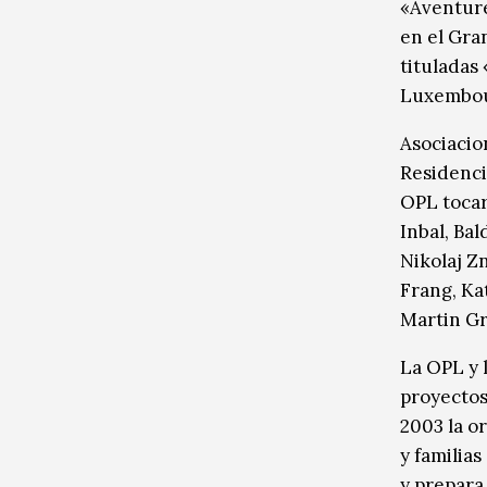
«Aventure
en el Gra
tituladas
Luxembour
Asociacio
Residenci
OPL tocar
Inbal, B
Nikolaj Zn
Frang, Ka
Martin Gr
La OPL y 
proyectos
2003 la or
y familia
y prepara