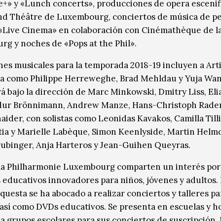
+» y «Lunch concerts», producciones de opera escenif
nd Théâtre de Luxem­bourg, conciertos de música de pe
 «Live Cinema» en colaboración con Cinémathèque de la
g y noches de «Pops at the Phil».
nes musicales para la temporada 2018-19 incluyen a Art
a como Philippe Herreweghe, Brad Mehldau y Yuja Wan
á bajo la dirección de Marc Minkowski, Dmitry Liss, El
aldur Brönnimann, Andrew Manze, Hans-Christoph Rad
aider, con solistas como Leonidas Kavakos, Camilla Tilli
tia y Marielle Labèque, Simon Keenlyside, Martin Helm
ubinger, Anja Harteros y Jean-Guihen Queyras.
la Philharmonie Luxembourg comparten un interés por
 educativos innovadores para niños, jóvenes y adultos.
questa se ha abocado a realizar conciertos y talleres pa
s así como DVDs educativos. Se presenta en escuelas y h
 a grupos escolares para sus conciertos de suscripción.