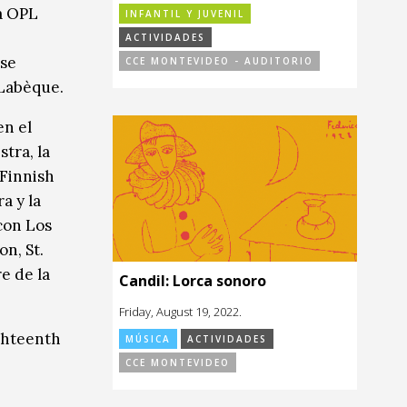
a OPL
INFANTIL Y JUVENIL
ACTIVIDADES
 se
CCE MONTEVIDEO - AUDITORIO
 Labèque.
en el
tra, la
Finnish
a y la
con Los
n, St.
e de la
Candil: Lorca sonoro
Friday, August 19, 2022.
ghteenth
MÚSICA
ACTIVIDADES
CCE MONTEVIDEO