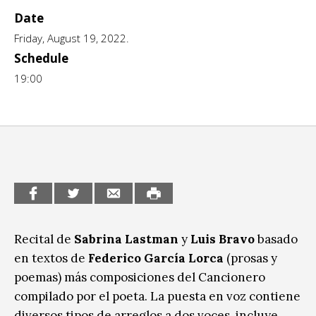
Date
CCE en el interior/libros
Exposiciones
Friday, August 19, 2022.
Espacio itinerante de lectura infantil
Formación
Schedule
19:00
Género y Diversidad
Infantil y Juvenil
Letras
Medio Ambiente
Música
Recital de
Sabrina Lastman
y
Luis Bravo
basado
Sin categoría
en textos de
Federico García Lorca
(prosas y
poemas) más composiciones del Cancionero
compilado por el poeta. La puesta en voz contiene
diversos tipos de arreglos a dos voces, incluye