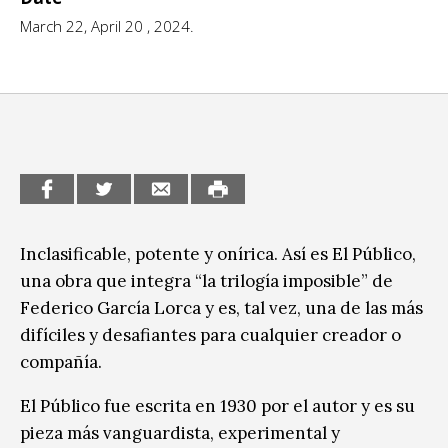
Escénicas
March 22, April 20 , 2024.
CCE en el interior/libros
Exposiciones
Espacio itinerante de lectura infantil
Formación
Género y Diversidad
Infantil y Juvenil
Letras
Inclasificable, potente y onírica. Así es El Público,
Medio Ambiente
una obra que integra “la trilogía imposible” de
Música
Federico García Lorca y es, tal vez, una de las más
difíciles y desafiantes para cualquier creador o
Sin categoría
compañía.
El Público fue escrita en 1930 por el autor y es su
pieza más vanguardista, experimental y