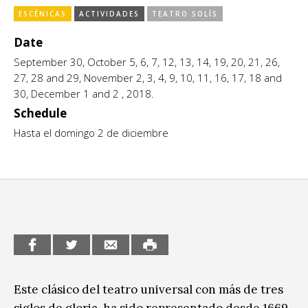
Escénicas
ESCÉNICAS
ACTIVIDADES
TEATRO SOLÍS
CCE en el interior/libros
Exposiciones
Date
Espacio itinerante de lectura infantil
September 30, October 5, 6, 7, 12, 13, 14, 19, 20, 21, 26,
Formación
27, 28 and 29, November 2, 3, 4, 9, 10, 11, 16, 17, 18 and
Género y Diversidad
30, December 1 and 2 , 2018.
Schedule
Infantil y Juvenil
Hasta el domingo 2 de diciembre
Letras
Medio Ambiente
Música
Sin categoría
Este clásico del teatro universal con más de tres
siglos de gloria, ha sido representado desde 1669.