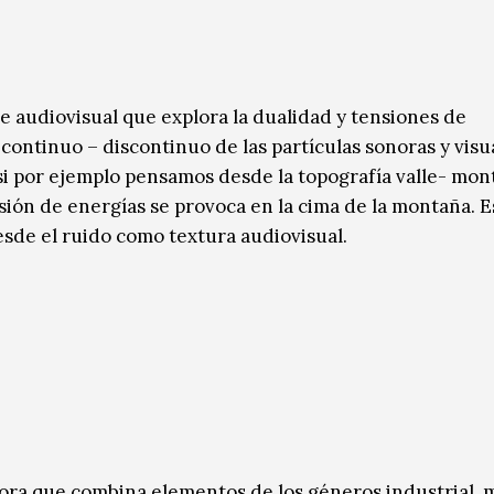
udiovisual que explora la dualidad y tensiones de
ontinuo – discontinuo de las partículas sonoras y visu
si por ejemplo pensamos desde la topografía valle- mont
ulsión de energías se provoca en la cima de la montaña. E
sde el ruido como textura audiovisual.
ra que combina elementos de los géneros industrial, 