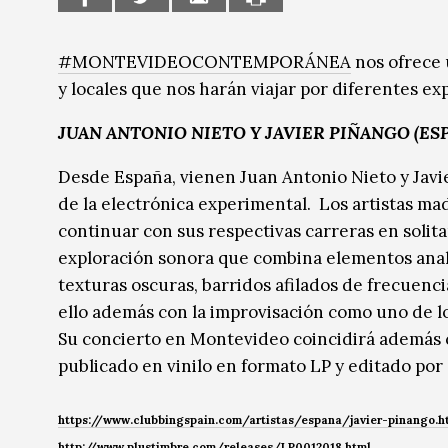
Música
#MONTEVIDEOCONTEMPORÁNEA
nos ofrece 
Sin categoría
Sin categoría
y locales que nos harán viajar por diferentes e
JUAN ANTONIO NIETO Y JAVIER PIÑANGO (ES
Desde España, vienen Juan Antonio Nieto y Javi
de la electrónica experimental. Los artistas m
continuar con sus respectivas carreras en solita
exploración sonora que combina elementos analó
texturas oscuras, barridos afilados de frecuenc
ello además con la improvisación como uno de l
Su concierto en Montevideo coincidirá además c
publicado en vinilo en formato LP y editado por 
https://www.clubbingspain.com/artistas/espana/javier-pinango.h
http://www.plustimbre.com/releases/LP0012018.html