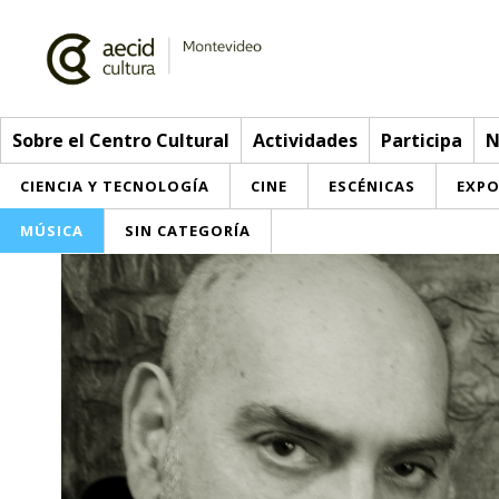
Sobre el Centro Cultural
Actividades
Participa
N
CIENCIA Y TECNOLOGÍA
CINE
ESCÉNICAS
EXPO
MÚSICA
SIN CATEGORÍA
Sobre el Centro Cultural
Red AECID
Actividades
Equipo
> Ir a Actividades
Participa
Instalaciones
Esta semana
Envíanos tu propuesta
Noticias
Visítanos
Inscripciones
Buzón de sugerencias
Convocatorias