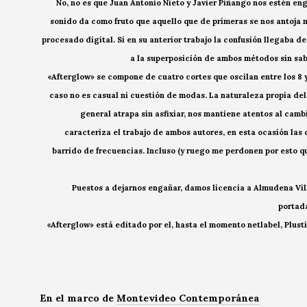
No, no es que Juan Antonio Nieto y Javier Piñango nos estén eng
sonido da como fruto que aquello que de primeras se nos antoja na
procesado digital. Si en su anterior trabajo la confusión llegaba
a la superposición de ambos métodos sin sabe
«Afterglow» se compone de cuatro cortes que oscilan entre los 8 y
caso no es casual ni cuestión de modas. La naturaleza propia del
general atrapa sin asfixiar, nos mantiene atentos al cam
caracteriza el trabajo de ambos autores, en esta ocasión las
barrido de frecuencias. Incluso (y ruego me perdonen por esto qu
Puestos a dejarnos engañar, damos licencia a Almudena Vill
portada
«Afterglow» está editado por el, hasta el momento netlabel, Plust
En el marco de
Montevideo Contemporánea