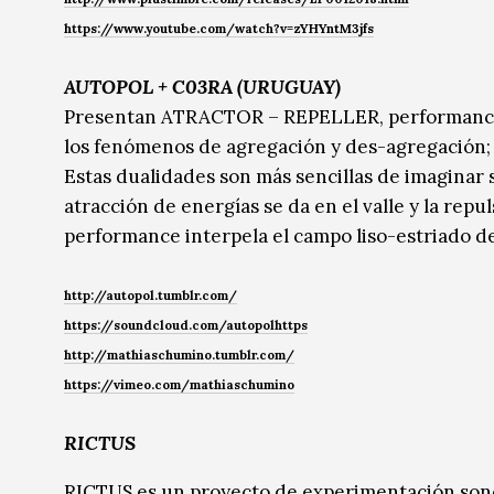
https://www.youtube.com/watch?v=zYHYntM3jfs
AUTOPOL + C03RA (URUGUAY)
Presentan ATRACTOR – REPELLER, performance a
los fenómenos de agregación y des-agregación; c
Estas dualidades son más sencillas de imaginar 
atracción de energías se da en el valle y la rep
performance interpela el campo liso-estriado de
http://autopol.tumblr.com/
https://soundcloud.com/autopolhttps
http://mathiaschumino.tumblr.com/
https://vimeo.com/mathiaschumino
RICTUS
RICTUS es un proyecto de experimentación sono