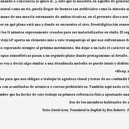
añando a conciencia (o quizá sí…), sólo que la maestría en aquello de generar
tural como un río, pueda llegar de fuentes tan artificiales como la síntesis a
 de mano de una mezcla extenuante de ambas técnicas, en el presente disco no
r en qué plano está uno y donde se encuentra el otro. Prestidigitación sensor
 los 11 minutos expresamente creados para ser materializados en vinilo. El so
 viejo LP aporta un elemento más a este trampantojo al que nos enfrentamos d
bio esperando siempre al próximo movimiento. Sin dejar a un lado el carácter 
 capas atmosféricas pasan a un segundo plano dando protagonismo al detalle, a
e voy a decir) algo similar a una desafinada melodía se puede intuir y disfrut
«Sleep, 
ar para que nos obligue a trabajar la agudeza visual y tratar de no confundir
 con acantilados de arenisca o cuevas prehistóricas. También aquí nada es l
imbre que ha hecho de este trabajo su primera referencia física apostando un
dos de los miembros habituales de 
Texto David Area, Translated in English by Ben Roberts