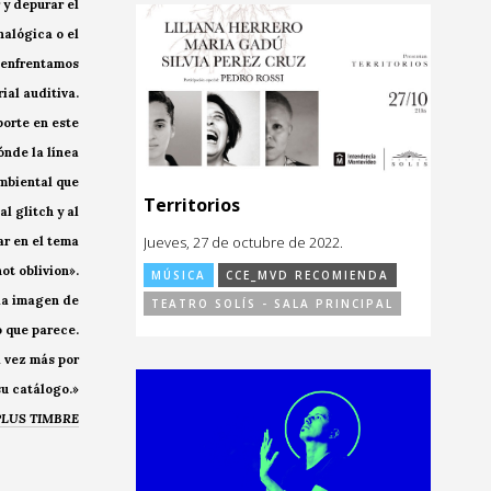
 y depurar el
nalógica o el
s enfrentamos
ial auditiva.
porte en este
ónde la línea
ambiental que
Territorios
l glitch y al
Jueves, 27 de octubre de 2022.
ar en el tema
not oblivion».
MÚSICA
CCE_MVD RECOMIENDA
 la imagen de
TEATRO SOLÍS - SALA PRINCIPAL
o que parece.
a vez más por
su catálogo.»
- PLUS TIMBRE