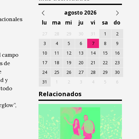
agosto 2026
acionales
lu
ma
mi
ju
vi
sa
do
27
28
29
30
31
1
2
3
4
5
6
7
8
9
10
11
12
13
14
15
16
el campo
17
18
19
20
21
22
23
s de
e
24
25
26
27
28
29
30
ad y
31
1
2
3
4
5
6
 todo
Relacionados
rglow”,