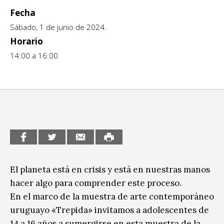
Fecha
CCE en el interior/libros
Exposiciones
Sábado, 1 de junio de 2024.
Espacio itinerante de lectura infantil
Horario
Formación
14:00 a 16:00
Género y Diversidad
Infantil y Juvenil
Letras
Medio Ambiente
Música
El planeta está en crisis y está en nuestras manos
Sin categoría
hacer algo para comprender este proceso.
En el marco de la muestra de arte contemporáneo
uruguayo «Trepida» invitamos a adolescentes de
14 a 16 años a sumergirse en esta muestra de la