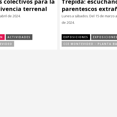
s colectivos para la
Trepida: escuchan
ivencia terrenal
parentescos extra
 abril de 2024.
Lunes a sábados. Del 15 de marzo al
de 2024.
ÓN
ACTIVIDADES
EXPOSICIONES
EXPOSICIONE
EVIDEO
CCE MONTEVIDEO - PLANTA B