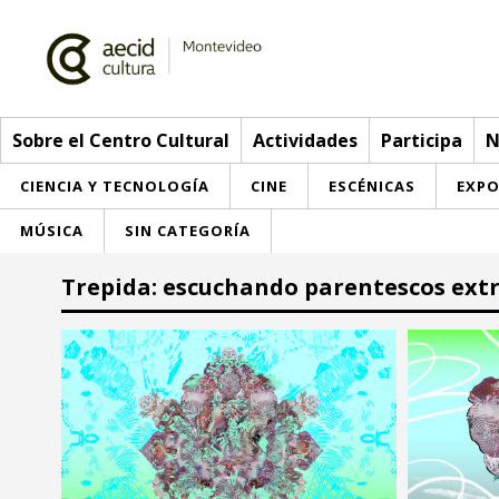
Sobre el Centro Cultural
Actividades
Participa
N
CIENCIA Y TECNOLOGÍA
CINE
ESCÉNICAS
EXPO
MÚSICA
SIN CATEGORÍA
Sobre el Centro Cultural
Trepida: escuchando parentescos ext
Red AECID
Actividades
Equipo
> Ir a Actividades
Participa
Instalaciones
Esta semana
Envíanos tu propuesta
Noticias
Visítanos
Inscripciones
Buzón de sugerencias
Convocatorias