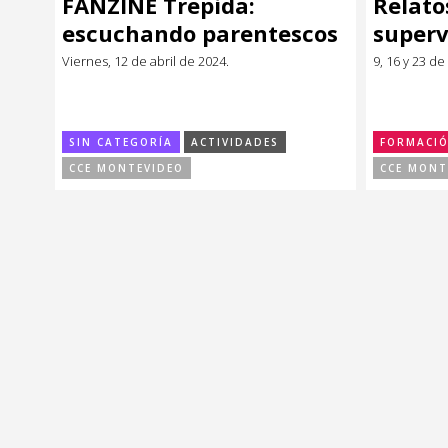
FANZINE Trepida:
Relato
Música
Música
escuchando parentescos
superv
extraños
Viernes, 12 de abril de 2024.
9, 16 y 23 de
Sin categoría
Sin categoría
SIN CATEGORÍA
ACTIVIDADES
FORMACI
CCE MONTEVIDEO
CCE MONT