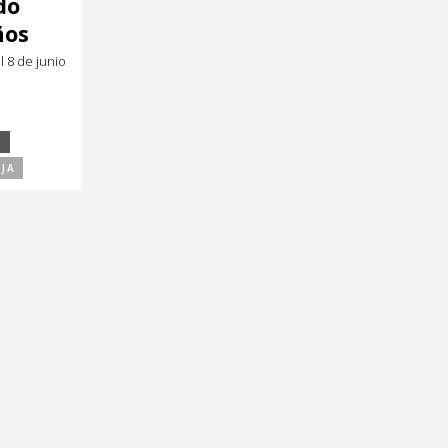
do
ños
 8 de junio
S
AJA