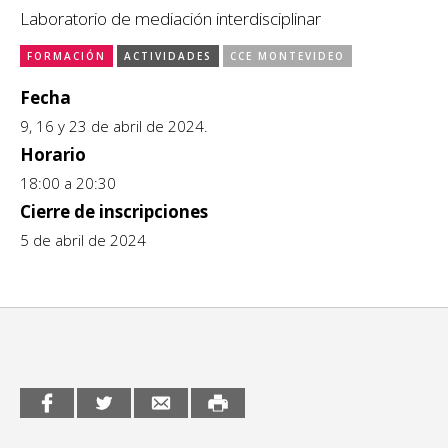
Laboratorio de mediación interdisciplinar
CCE en el interior/libros
Exposiciones
FORMACIÓN
ACTIVIDADES
CCE MONTEVIDEO
Espacio itinerante de lectura infantil
Formación
Fecha
9, 16 y 23 de abril de 2024.
Género y Diversidad
Horario
Infantil y Juvenil
18:00 a 20:30
Cierre de inscripciones
Letras
5 de abril de 2024
Medio Ambiente
Música
Sin categoría