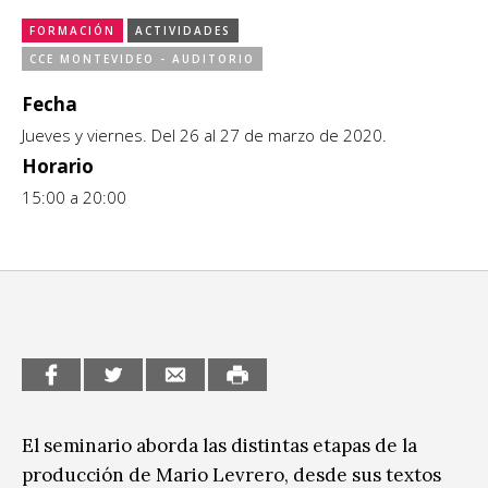
CCE en el interior/libros
FORMACIÓN
ACTIVIDADES
Exposiciones
CCE MONTEVIDEO - AUDITORIO
Espacio itinerante de lectura infantil
Formación
Fecha
Jueves y viernes. Del 26 al 27 de marzo de 2020.
Género y Diversidad
Horario
Infantil y Juvenil
15:00 a 20:00
Letras
Medio Ambiente
Música
Sin categoría
El seminario aborda las distintas etapas de la
producción de Mario Levrero, desde sus textos