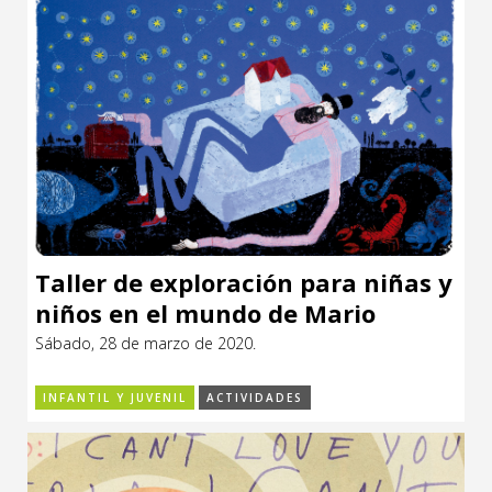
Taller de exploración para niñas y
niños en el mundo de Mario
Levrero: “Cuentos de sueño y
Sábado, 28 de marzo de 2020.
juegos despiertos”
INFANTIL Y JUVENIL
ACTIVIDADES