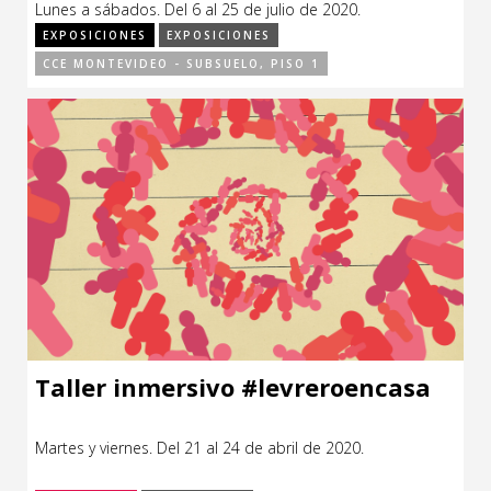
Lunes a sábados. Del 6 al 25 de julio de 2020.
CCE en el interior/libros
Exposiciones
EXPOSICIONES
EXPOSICIONES
CCE MONTEVIDEO - SUBSUELO, PISO 1
Espacio itinerante de lectura infantil
Formación
Género y Diversidad
Infantil y Juvenil
Letras
Medio Ambiente
Música
Sin categoría
Taller inmersivo #levreroencasa
Martes y viernes. Del 21 al 24 de abril de 2020.