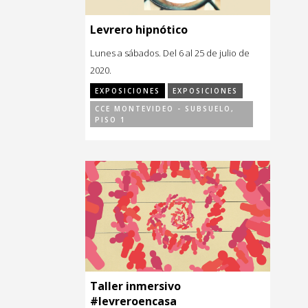
Levrero hipnótico
Lunes a sábados. Del 6 al 25 de julio de
2020.
EXPOSICIONES
EXPOSICIONES
CCE MONTEVIDEO - SUBSUELO,
PISO 1
Taller inmersivo
#levreroencasa