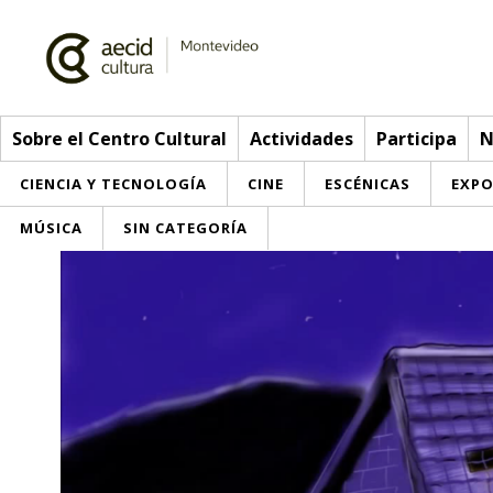
Sobre el Centro Cultural
Actividades
Participa
N
CIENCIA Y TECNOLOGÍA
CINE
ESCÉNICAS
EXPO
MÚSICA
SIN CATEGORÍA
Sobre el Centro Cultural
Red AECID
Actividades
Equipo
> Ir a Actividades
Participa
Instalaciones
Esta semana
Envíanos tu propuesta
Noticias
Visítanos
Inscripciones
Buzón de sugerencias
Convocatorias