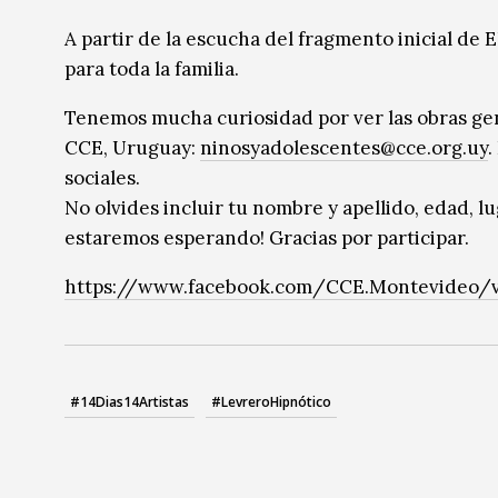
Música
Música
A partir de la escucha del fragmento inicial de
para toda la familia.
Sin categoría
Sin categoría
Tenemos mucha curiosidad por ver las obras gene
CCE, Uruguay:
ninosyadolescentes@cce.org.uy
.
sociales.
No olvides incluir tu nombre y apellido, edad, 
estaremos esperando! Gracias por participar.
https://www.facebook.com/CCE.Montevideo/v
#14Dias14Artistas
#LevreroHipnótico