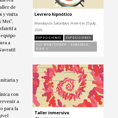
lleres
aller de
 y visita
Levrero hipnótico
 Mei”,
Mondays to Saturdays. From 6 to 25 July,
fantil a
2020.
l equipo
EXPOSICIONES
EXPOSICIONES
ura a
CCE MONTEVIDEO - SUBSUELO,
avratil
PISO 1
nitaria y
ínica con
tervenir a
o para la
Taller inmersivo
ivel