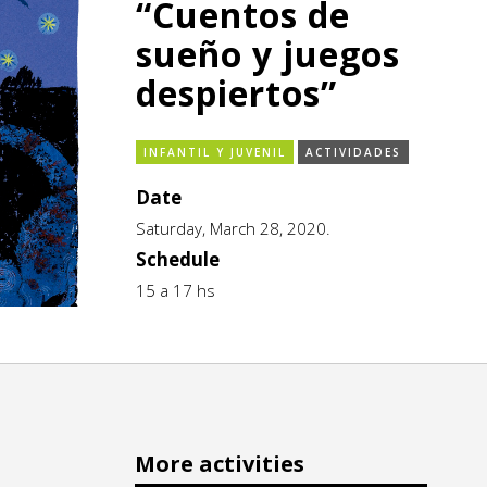
“Cuentos de
sueño y juegos
despiertos”
INFANTIL Y JUVENIL
ACTIVIDADES
Date
Saturday, March 28, 2020.
Schedule
15 a 17 hs
More activities