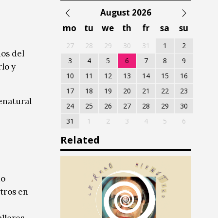
August 2026
mo
tu
we
th
fr
sa
su
27
28
29
30
31
1
2
ños del
3
4
5
6
7
8
9
lo y
10
11
12
13
14
15
16
17
18
19
20
21
22
23
renatural
24
25
26
27
28
29
30
31
1
2
3
4
5
6
Related
do
tros en