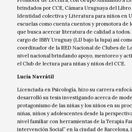
Promotor de Lectura, con Grupo Animando a Leer
brindados por CCE, Cámara Uruguaya del Libro e I
Identidad colectiva y Literatura para niños en
escuelas como cuenta cuentos y promotora de le
que busca acercar literatura de calidad a todos. 
cargo de IBBY Uruguay (LIJ bajo la lupa) así com
coordinador de la RED Nacional de Clubes de Le
nivel nacional brindando apoyo, mentoreo y acti
el Club de lectura para niñas y niños del CCE.
Lucía Navrátil
Licenciada en Psicología, hizo su carrera enfocá
desarrolló su tesis investigando acerca de mode
protagonismo de las niñas y los niños en su proc
niñas, niños y adolescentes desde la perspectiva
nivel familiar con herramientas de la Terapia Fam
intervención Social” en la ciudad de Barcelona,