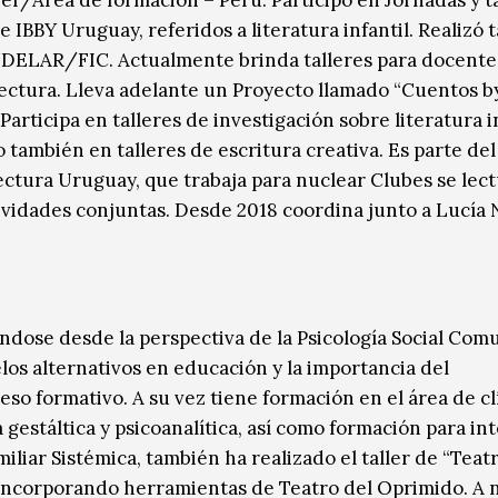
/Área de formación – Perú. Participó en Jornadas y ta
BBY Uruguay, referidos a literatura infantil. Realizó t
 UDELAR/FIC. Actualmente brinda talleres para docentes
ctura. Lleva adelante un Proyecto llamado “Cuentos by
Participa en talleres de investigación sobre literatura in
o también en talleres de escritura creativa. Es parte de
ctura Uruguay, que trabaja para nuclear Clubes se lect
vidades conjuntas. Desde 2018 coordina junto a Lucía N
ndose desde la perspectiva de la Psicología Social Comu
los alternativos en educación y la importancia del
eso formativo. A su vez tiene formación en el área de cl
 gestáltica y psicoanalítica, así como formación para in
iliar Sistémica, también ha realizado el taller de “Teatr
 incorporando herramientas de Teatro del Oprimido. A n