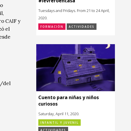
#levreroencasa
mo
Tuesdays and Fridays. From 21 to 24 April,
l,
2020.
ro CAIF y
FORMACIÓN
ACTIVIDADES
zó el
Desde
a/del
Cuento para niñas y niños
curiosos
Saturday, April 11, 2020.
INFANTIL Y JUVENIL
ACTIVIDADES