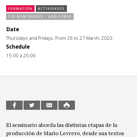
CCE en el interior/libros
FORMACIÓN
ACTIVIDADES
Exposiciones
CCE MONTEVIDEO - AUDITORIO
Espacio itinerante de lectura infantil
Formación
Date
Thursdays and Fridays. From 26 to 27 March, 2020.
Género y Diversidad
Schedule
Infantil y Juvenil
15:00 a 20:00
Letras
Medio Ambiente
Música
Sin categoría
El seminario aborda las distintas etapas de la
producción de Mario Levrero, desde sus textos