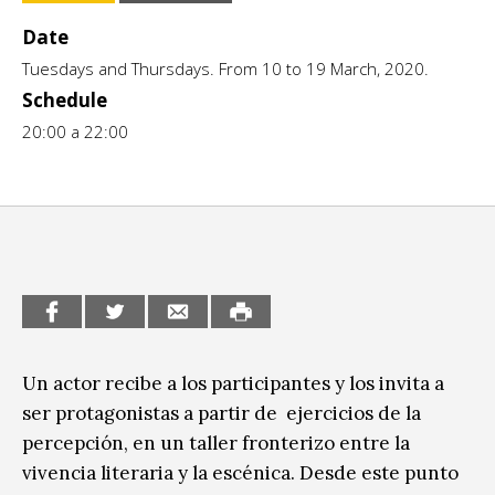
Escénicas
CCE en el interior/libros
Date
Exposiciones
Tuesdays and Thursdays. From 10 to 19 March, 2020.
Espacio itinerante de lectura infantil
Schedule
Formación
20:00 a 22:00
Género y Diversidad
Infantil y Juvenil
Letras
Medio Ambiente
Música
Sin categoría
Un actor recibe a los participantes y los invita a
ser protagonistas a partir de ejercicios de la
percepción, en un taller fronterizo entre la
vivencia literaria y la escénica. Desde este punto