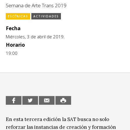
Escénicas
Semana de Arte Trans 2019
CCE en el interior/libros
Exposiciones
ESCÉNICAS
ACTIVIDADES
Espacio itinerante de lectura infantil
Formación
Fecha
Miércoles, 3 de abril de 2019.
Género y Diversidad
Horario
Infantil y Juvenil
19:00
Letras
Medio Ambiente
Música
Sin categoría
En esta tercera edición la SAT busca no solo
reforzar las instancias de creación y formación