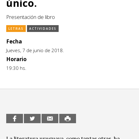
único.
CCE en el interior/libros
Exposiciones
Presentación de libro
Espacio itinerante de lectura infantil
Formación
LETRAS
ACTIVIDADES
Género y Diversidad
Fecha
Infantil y Juvenil
Jueves, 7 de junio de 2018.
Horario
Letras
19:30 hs.
Medio Ambiente
Música
Sin categoría
La literatura uruguaya, como tantas otras, ha