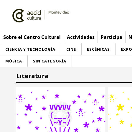
Sobre el Centro Cultural
Actividades
Participa
N
CIENCIA Y TECNOLOGÍA
CINE
ESCÉNICAS
EXPO
MÚSICA
SIN CATEGORÍA
Sobre el Centro Cultural
Literatura
Red AECID
Actividades
Equipo
> Ir a Actividades
Participa
Instalaciones
Esta semana
Envíanos tu propuesta
Noticias
Visítanos
Inscripciones
Buzón de sugerencias
Convocatorias