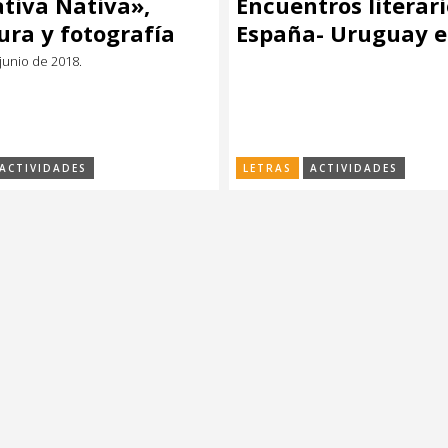
tiva Nativa»,
Encuentros literari
tura y fotografía
España- Uruguay e
yas en un libro
CCE
 junio de 2018.
ACTIVIDADES
LETRAS
ACTIVIDADES