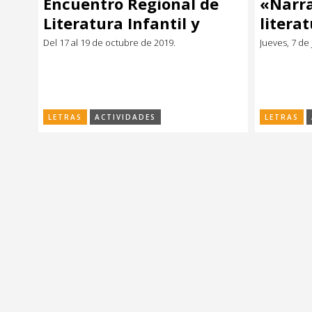
Encuentro Regional de
«Narra
Música
Música
Literatura Infantil y
litera
Juvenil – IBBY
urugua
Del 17 al 19 de octubre de 2019.
Jueves, 7 de
Sin categoría
Sin categoría
único.
LETRAS
ACTIVIDADES
LETRAS