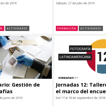
osto de 2019.
Sábado, 27 de julio de 2019.
ÓN
ACTIVIDADES
FORMACIÓN
ACTIVIDADES
rio: Gestión de
Jornadas 12: Taller
afías
el marco del encue
oniales:
Fotografía
de junio de 2019.
Del 17 al 18 de septiembre de 2018.
vación,
Latinoamericana.