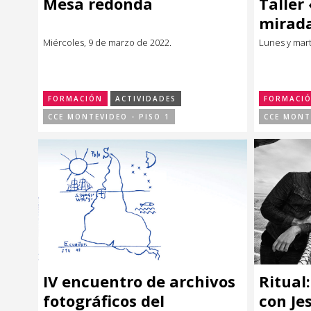
Mesa redonda
Taller
Música
Música
mirad
Miércoles, 9 de marzo de 2022.
Lunes y mart
Sin categoría
Sin categoría
FORMACIÓN
ACTIVIDADES
FORMACI
CCE MONTEVIDEO - PISO 1
CCE MONT
IV encuentro de archivos
Ritual
fotográficos del
con Je