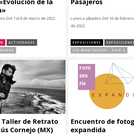
 «Evolución de la
Pasajeros
a»
es. Del 7 al 8 de marzo de 2022.
Lunes a sábados. Del 10 de febrero 
de 2022.
ÓN
ACTIVIDADES
EXPOSICIONES
EXPOSICIONE
EVIDEO
CCE MONTEVIDEO - PISO 2
: Taller de Retrato
Encuentro de fotog
sús Cornejo (MX)
expandida