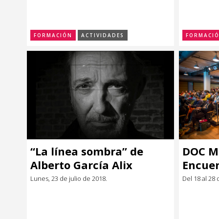
digital
invest
nivel II
FORMACIÓN
ACTIVIDADES
FORMACI
“La línea sombra” de
DOC M
Alberto García Alix
Encue
de las
Lunes, 23 de julio de 2018.
Del 18 al 28 
Latin