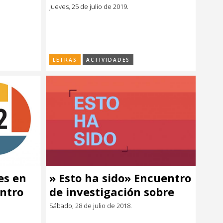
Ciudadanas
Jueves, 25 de julio de 2019.
Afrouruguayas»
LETRAS
ACTIVIDADES
es en
» Esto ha sido» Encuentro
ntro
de investigación sobre
historia y fotografía en
Sábado, 28 de julio de 2018.
Uruguay