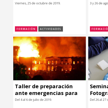
MERCOSUR
Viernes, 25 de octubre de 2019.
3 y 26 de ag
FORMACIÓN
ACTIVIDADES
FORMACI
Taller de preparación
Semina
ante emergencias para
Fotogr
instituciones con acervos
Patrim
Del 4 al 6 de julio de 2019.
Del 26 al 27 
patrimoniales
conser