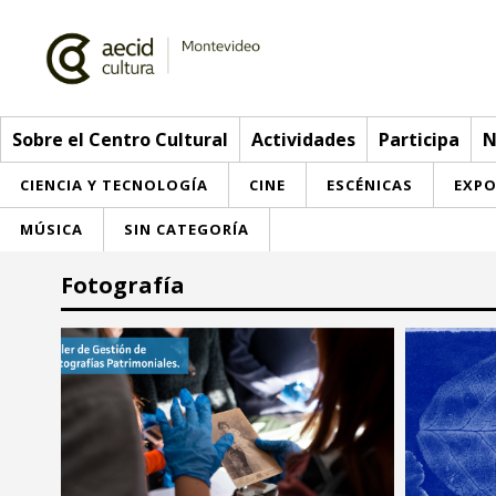
Sobre el Centro Cultural
Actividades
Participa
N
CIENCIA Y TECNOLOGÍA
CINE
ESCÉNICAS
EXPO
MÚSICA
SIN CATEGORÍA
Sobre el Centro Cultural
Fotografía
Red AECID
Actividades
Equipo
> Ir a Actividades
Participa
Instalaciones
Esta semana
Envíanos tu propuesta
Noticias
Visítanos
Inscripciones
Buzón de sugerencias
Convocatorias