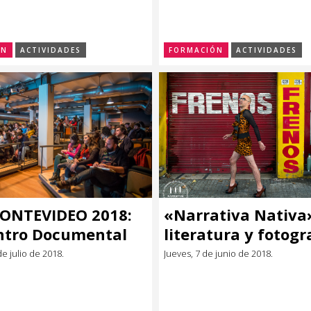
ización,
igación y gestión,
.
ÓN
ACTIVIDADES
FORMACIÓN
ACTIVIDADES
ONTEVIDEO 2018:
«Narrativa Nativa
ntro Documental
literatura y fotogr
 Televisoras
uruguayas en un l
de julio de 2018.
Jueves, 7 de junio de 2018.
oamericanas
único.