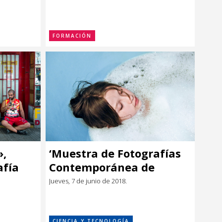
FORMACIÓN
»,
‘Muestra de Fotografías
afía
Contemporánea de
ibro
Uruguay’ en Casa
Jueves, 7 de junio de 2018.
América
CIENCIA Y TECNOLOGÍA