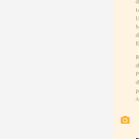
d
t
U
M
d
E
R
d
P
d
p
A