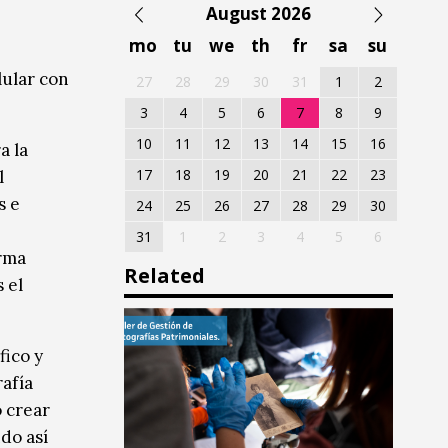
August 2026
mo
tu
we
th
fr
sa
su
lular con
27
28
29
30
31
1
2
3
4
5
6
7
8
9
10
11
12
13
14
15
16
a la
17
18
19
20
21
22
23
l
s e
24
25
26
27
28
29
30
31
1
2
3
4
5
6
orma
Related
 el
fico y
rafía
o crear
do así