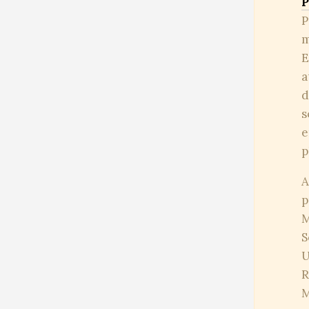
P
P
m
E
a
d
s
e
p
A
p
M
S
U
R
M