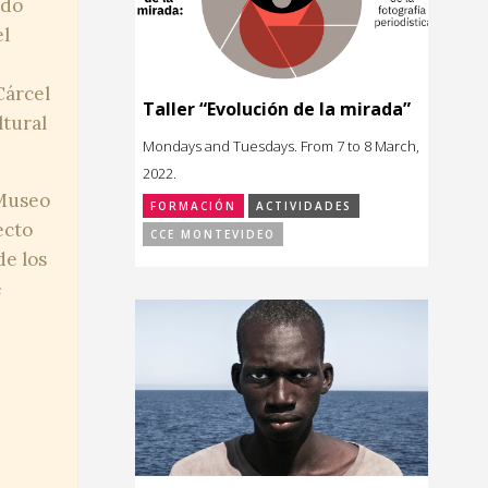
ado
el
Cárcel
Taller “Evolución de la mirada”
ltural
Mondays and Tuesdays. From 7 to 8 March,
2022.
 Museo
FORMACIÓN
ACTIVIDADES
ecto
CCE MONTEVIDEO
de los
é