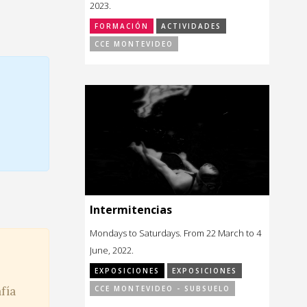
2023.
FORMACIÓN
ACTIVIDADES
CCE MONTEVIDEO
Intermitencias
Mondays to Saturdays. From 22 March to 4
June, 2022.
EXPOSICIONES
EXPOSICIONES
afía
CCE MONTEVIDEO - SUBSUELO