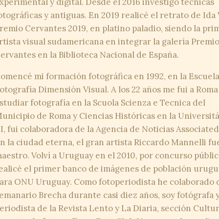
xperimental y digital. Desde el 2016 investigo técnicas
otográficas y antiguas. En 2019 realicé el retrato de Ida 
remio Cervantes 2019, en platino paladio, siendo la pri
rtista visual sudamericana en integrar la galería Premi
ervantes en la Biblioteca Nacional de España.
omencé mi formación fotográfica en 1992, en la Escuel
otografía Dimensión Visual. A los 22 años me fui a Roma
studiar fotografía en la Scuola Scienza e Tecnica del
unicipio de Roma y Ciencias Históricas en la Universit
II, fui colaboradora de la Agencia de Noticias Associated
n la ciudad eterna, el gran artista Riccardo Mannelli fu
aestro. Volví a Uruguay en el 2010, por concurso públi
ealicé el primer banco de imágenes de población urug
ara ONU Uruguay. Como fotoperiodista he colaborado c
emanario Brecha durante casi diez años‚ soy fotógrafa 
eriodista de la Revista Lento y La Diaria, sección Cultur