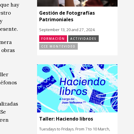
 que hay
Gestión de Fotografías
estro
Patrimoniales
y
resente.
September 13, 20 and 27 , 2024.
FORMACIÓN
ACTIVIDADES
imera
CCE MONTEVIDEO
 obras
ller
léfonos
alizadas
 Se
Taller: Haciendo libros
eren
Tuesdays to Fridays. From 7 to 10 March,