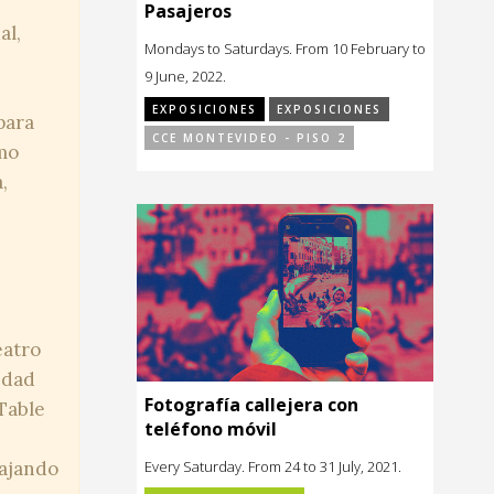
Pasajeros
al,
Mondays to Saturdays. From 10 February to
9 June, 2022.
EXPOSICIONES
EXPOSICIONES
para
CCE MONTEVIDEO - PISO 2
smo
,
,
eatro
edad
Fotografía callejera con
Table
teléfono móvil
bajando
Every Saturday. From 24 to 31 July, 2021.