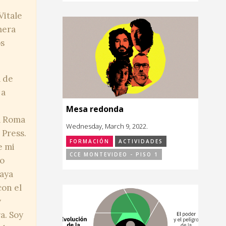
Vitale
mera
os
a de
 a
Mesa redonda
á Roma
Wednesday, March 9, 2022.
 Press.
FORMACIÓN
ACTIVIDADES
e mi
CCE MONTEVIDEO - PISO 1
co
uaya
on el
y
a. Soy