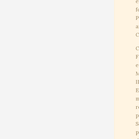
e
f
P
a
C
C
F
e
M
I
E
m
r
p
S
p