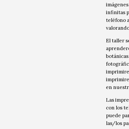
imágenes 
infinitas 
teléfono 
valorando
El taller 
aprendere
botánicas
fotográfi
imprimire
imprimire
en nuestr
Las impre
con los te
puede part
las/los p