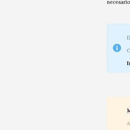
necesario
D
C
I
M
A