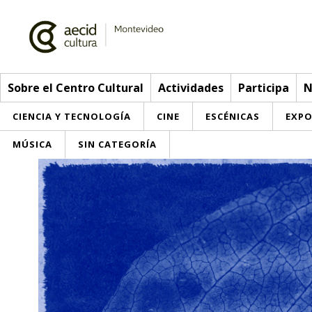
Sobre el Centro Cultural
Actividades
Participa
N
CIENCIA Y TECNOLOGÍA
CINE
ESCÉNICAS
EXPO
MÚSICA
SIN CATEGORÍA
Sobre el Centro Cultural
Red AECID
Actividades
Equipo
> Go to Actividades
Participa
Instalaciones
This week
Envíanos tu propuesta
Noticias
Visítanos
Inscriptions
Buzón de sugerencias
Convocatorias