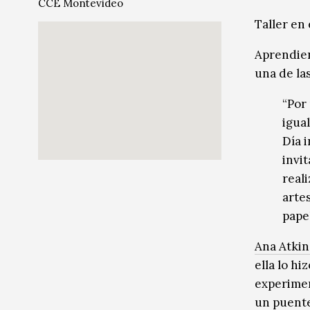
CCE Montevideo
Música
Música
Taller en
Sin categoría
Sin categoría
Aprendien
una de las
“Por
igua
Día 
invi
real
arte
pape
Ana Atkin
ella lo hi
experimen
un puente