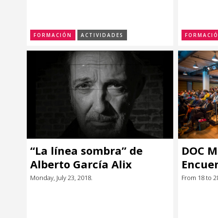
digital
invest
nivel II
FORMACIÓN
ACTIVIDADES
FORMACI
“La línea sombra” de
DOC M
Alberto García Alix
Encue
de las
Monday, July 23, 2018.
From 18 to 28
Latin