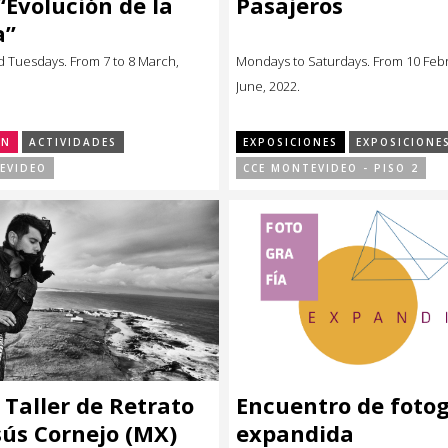
 “Evolución de la
Pasajeros
a”
 Tuesdays. From 7 to 8 March,
Mondays to Saturdays. From 10 Febr
June, 2022.
ÓN
ACTIVIDADES
EXPOSICIONES
EXPOSICIONE
EVIDEO
CCE MONTEVIDEO - PISO 2
: Taller de Retrato
Encuentro de fotog
sús Cornejo (MX)
expandida