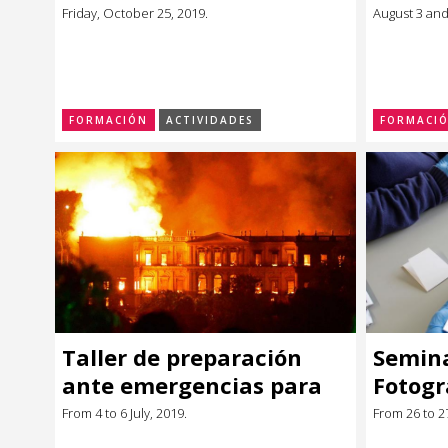
MERCOSUR
Friday, October 25, 2019.
August 3 and
FORMACIÓN
ACTIVIDADES
FORMACI
Taller de preparación
Semina
ante emergencias para
Fotogr
instituciones con acervos
Patrim
From 4 to 6 July, 2019.
From 26 to 2
patrimoniales
conser