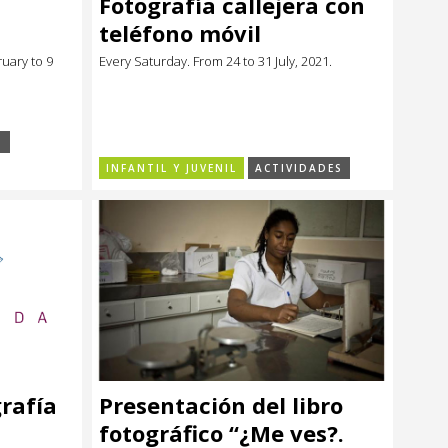
Fotografía callejera con
teléfono móvil
uary to 9
Every Saturday. From 24 to 31 July, 2021.
S
INFANTIL Y JUVENIL
ACTIVIDADES
rafía
Presentación del libro
fotográfico “¿Me ves?.