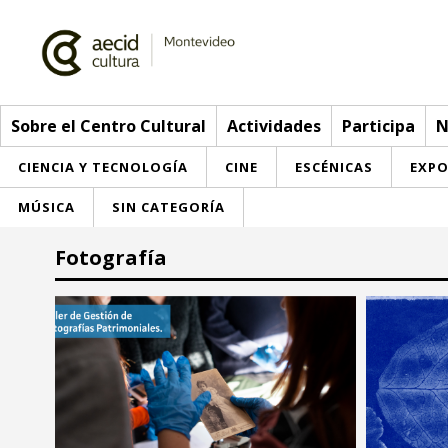
Sobre el Centro Cultural
Actividades
Participa
N
CIENCIA Y TECNOLOGÍA
CINE
ESCÉNICAS
EXPO
MÚSICA
SIN CATEGORÍA
Sobre el Centro Cultural
Fotografía
Red AECID
Actividades
Equipo
> Go to Actividades
Participa
Instalaciones
This week
Envíanos tu propuesta
Noticias
Visítanos
Inscriptions
Buzón de sugerencias
Convocatorias