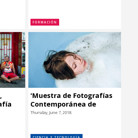
FORMACIÓN
,
‘Muestra de Fotografías
afía
Contemporánea de
ibro
Uruguay’ en Casa
Thursday, June 7, 2018.
América
CIENCIA Y TECNOLOGÍA