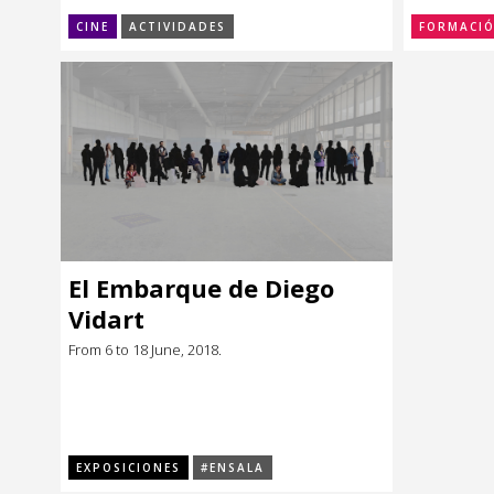
CINE
ACTIVIDADES
FORMACI
El Embarque de Diego
Vidart
From 6 to 18 June, 2018.
EXPOSICIONES
#ENSALA