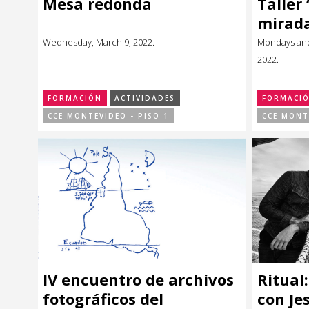
Mesa redonda
Taller
Música
Música
mirad
Wednesday, March 9, 2022.
Mondays and
Sin categoría
Sin categoría
2022.
FORMACIÓN
ACTIVIDADES
FORMACI
CCE MONTEVIDEO - PISO 1
CCE MONT
IV encuentro de archivos
Ritual
fotográficos del
con Je