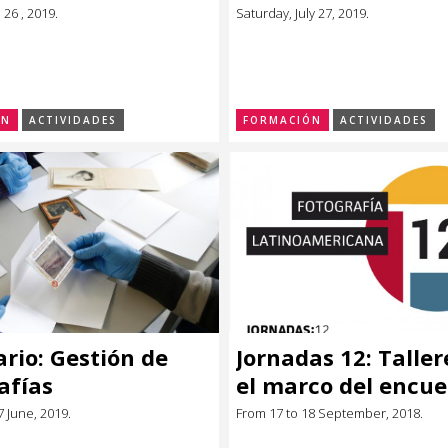
 26 , 2019.
Saturday, July 27, 2019.
ÓN
ACTIVIDADES
FORMACIÓN
ACTIVIDADES
rio: Gestión de
Jornadas 12: Taller
afías
el marco del encue
oniales:
Fotografía
7 June, 2019.
From 17 to 18 September, 2018.
vación,
Latinoamericana.