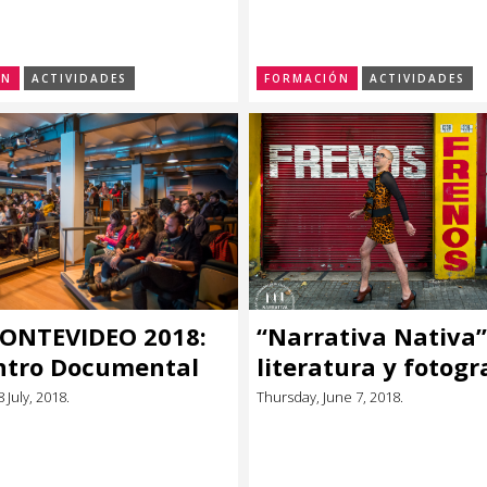
ización,
igación y gestión,
.
ÓN
ACTIVIDADES
FORMACIÓN
ACTIVIDADES
ONTEVIDEO 2018:
“Narrativa Nativa”
ntro Documental
literatura y fotogr
 Televisoras
uruguayas en un l
 July, 2018.
Thursday, June 7, 2018.
oamericanas
único.