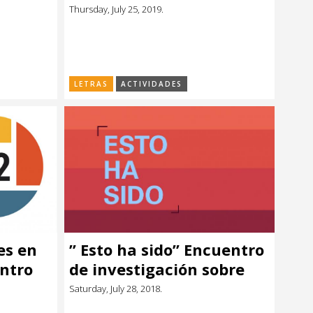
Ciudadanas
Thursday, July 25, 2019.
Afrouruguayas”
LETRAS
ACTIVIDADES
es en
” Esto ha sido” Encuentro
ntro
de investigación sobre
historia y fotografía en
Saturday, July 28, 2018.
Uruguay