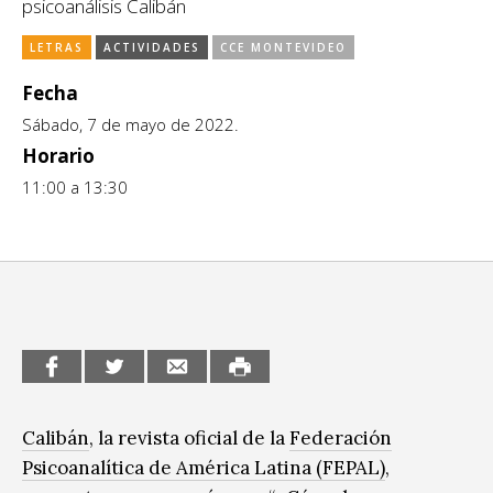
psicoanálisis Calibán
CCE en el interior/libros
Exposiciones
LETRAS
ACTIVIDADES
CCE MONTEVIDEO
Espacio itinerante de lectura infantil
Formación
Fecha
Sábado, 7 de mayo de 2022.
Género y Diversidad
Horario
Infantil y Juvenil
11:00 a 13:30
Letras
Medio Ambiente
Música
Sin categoría
Calibán
, la revista oficial de la
Federación
Psicoanalítica de América Latina (FEPAL)
,