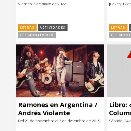
Horenstein
Viernes, 6 de mayo de 2022.
Jueves, 17 d
LETRAS
ACTIVIDADES
LETRAS
CCE MONTEVIDEO
CCE MONT
Ramones en Argentina /
Libro: 
Andrés Violante
Column
Emilio
Del 21 de noviembre al 2 de diciembre de 2019.
Sábado, 24 d
FIDAE 