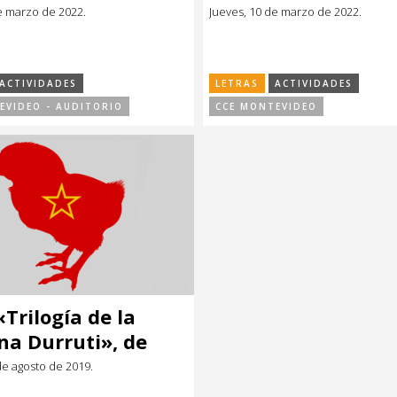
e marzo de 2022.
Jueves, 10 de marzo de 2022.
ACTIVIDADES
LETRAS
ACTIVIDADES
EVIDEO - AUDITORIO
CCE MONTEVIDEO
«Trilogía de la
a Durruti», de
 García Wehbi /
e agosto de 2019.
2019