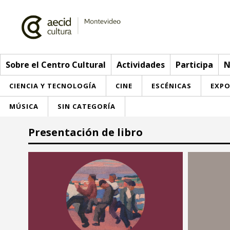
Sobre el Centro Cultural
Actividades
Participa
N
CIENCIA Y TECNOLOGÍA
CINE
ESCÉNICAS
EXPO
MÚSICA
SIN CATEGORÍA
Sobre el Centro Cultural
Presentación de libro
Red AECID
Actividades
Equipo
> Ir a Actividades
Participa
Instalaciones
Esta semana
Envíanos tu propuesta
Noticias
Visítanos
Inscripciones
Buzón de sugerencias
Convocatorias