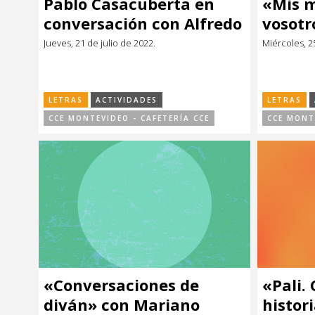
Pablo Casacuberta en
«Mis 
Música
Música
conversación con Alfredo
vosotr
Ghierra
Jueves, 21 de julio de 2022.
Miércoles, 2
Sin categoría
Sin categoría
LETRAS
ACTIVIDADES
LETRAS
CCE MONTEVIDEO - CAFETERÍA CCE
CCE MONT
«Conversaciones de
«Pali.
diván» con Mariano
histor