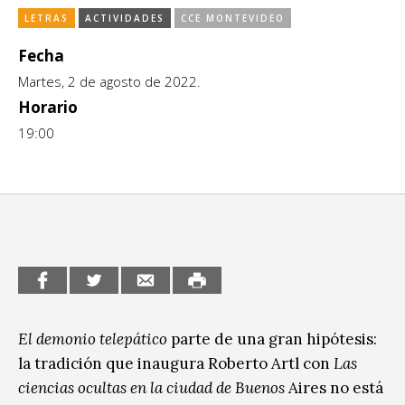
LETRAS
ACTIVIDADES
CCE MONTEVIDEO
CCE en el interior/libros
Exposiciones
Fecha
Espacio itinerante de lectura infantil
Formación
Martes, 2 de agosto de 2022.
Género y Diversidad
Horario
19:00
Infantil y Juvenil
Letras
Medio Ambiente
Música
Sin categoría
El demonio telepático
parte de una gran hipótesis:
la tradición que inaugura Roberto Artl con
Las
ciencias ocultas en la ciudad de Buenos
Aires no está