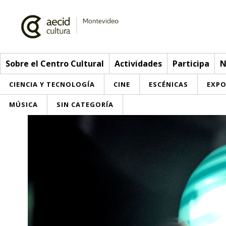
Sobre el Centro Cultural
Actividades
Participa
N
CIENCIA Y TECNOLOGÍA
CINE
ESCÉNICAS
EXPO
MÚSICA
SIN CATEGORÍA
Sobre el Centro Cultural
Red AECID
Actividades
Equipo
> Ir a Actividades
Participa
Instalaciones
Esta semana
Envíanos tu propuesta
Noticias
Visítanos
Inscripciones
Buzón de sugerencias
Convocatorias