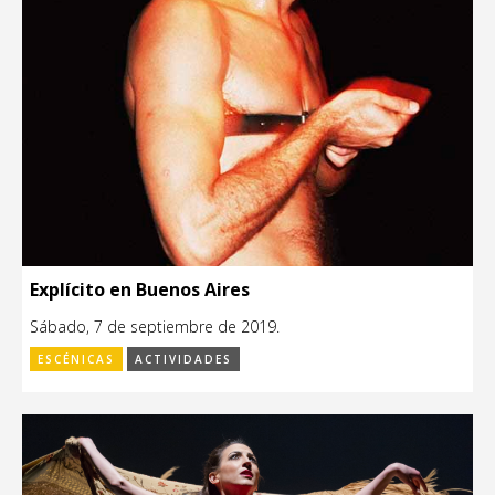
Explícito en Buenos Aires
Sábado, 7 de septiembre de 2019.
ESCÉNICAS
ACTIVIDADES