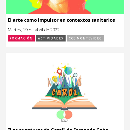
El arte como impulsor en contextos sanitarios
Martes, 19 de abril de 2022.
FORMACIÓN
ACTIVIDADES
CCE MONTEVIDEO
“Las aventuras de Carol” de Fernando Caba