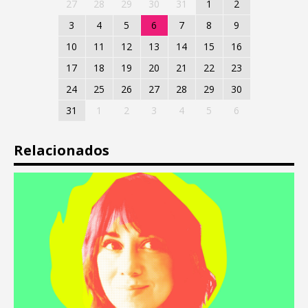
27
28
29
30
31
1
2
3
4
5
6
7
8
9
10
11
12
13
14
15
16
17
18
19
20
21
22
23
24
25
26
27
28
29
30
31
1
2
3
4
5
6
Relacionados