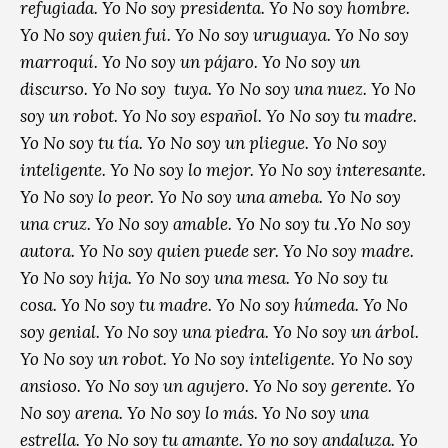
refugiada. Yo No soy presidenta. Yo No soy hombre.
Yo No soy quien fui. Yo No soy uruguaya. Yo No soy
marroquí. Yo No soy un pájaro. Yo No soy un
discurso. Yo No soy tuya. Yo No soy una nuez. Yo No
soy un robot. Yo No soy español. Yo No soy tu madre.
Yo No soy tu tía. Yo No soy un pliegue. Yo No soy
inteligente. Yo No soy lo mejor. Yo No soy interesante.
Yo No soy lo peor. Yo No soy una ameba. Yo No soy
una cruz. Yo No soy amable. Yo No soy tu .Yo No soy
autora. Yo No soy quien puede ser. Yo No soy madre.
Yo No soy hija. Yo No soy una mesa. Yo No soy tu
cosa. Yo No soy tu madre. Yo No soy húmeda. Yo No
soy genial. Yo No soy una piedra. Yo No soy un árbol.
Yo No soy un robot. Yo No soy inteligente. Yo No soy
ansioso. Yo No soy un agujero. Yo No soy gerente. Yo
No soy arena. Yo No soy lo más. Yo No soy una
estrella. Yo No soy tu amante. Yo no soy andaluza. Yo