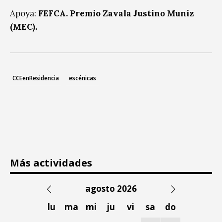
Apoya:
FEFCA. Premio Zavala Justino Muniz
(MEC).
CCEenResidencia
escénicas
Más actividades
agosto 2026
lu
ma
mi
ju
vi
sa
do