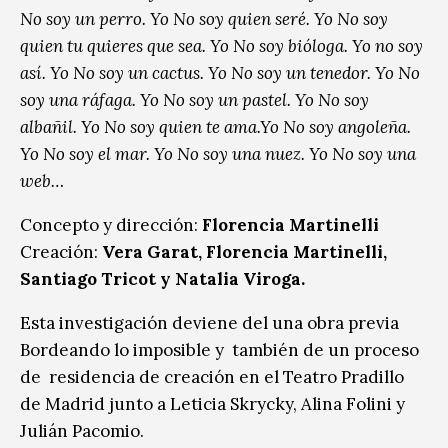
No soy un perro. Yo No soy quien seré. Yo No soy
quien tu quieres que sea. Yo No soy bióloga. Yo no soy
así. Yo No soy un cactus. Yo No soy un tenedor. Yo No
soy una ráfaga. Yo No soy un pastel. Yo No soy
albañil. Yo No soy quien te ama.Yo No soy angoleña.
Yo No soy el mar. Yo No soy una nuez. Yo No soy una
web…
Concepto y dirección:
Florencia Martinelli
Creación:
Vera Garat, Florencia Martinelli,
Santiago Tricot y Natalia Viroga.
Esta investigación deviene del una obra previa
Bordeando lo imposible y también de un proceso
de residencia de creación en el Teatro Pradillo
de Madrid junto a Leticia Skrycky, Alina Folini y
Julián Pacomio.