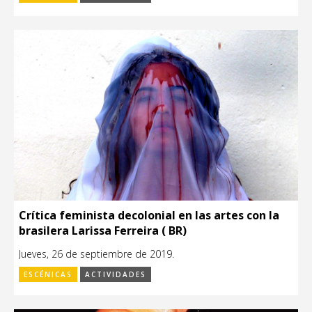
Crítica feminista decolonial en las artes con la
brasilera Larissa Ferreira ( BR)
Jueves, 26 de septiembre de 2019.
ESCÉNICAS
ACTIVIDADES