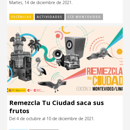
Martes, 14 de diciembre de 2021.
CCE en el interior/libros
Exposiciones
ESCÉNICAS
ACTIVIDADES
CCE MONTEVIDEO
Espacio itinerante de lectura infantil
Formación
Género y Diversidad
Infantil y Juvenil
Letras
Medio Ambiente
Música
Sin categoría
Remezcla Tu Ciudad saca sus
frutos
Del 4 de octubre al 10 de diciembre de 2021.