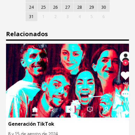
24
25
26
27
28
29
30
31
1
2
3
4
5
6
Relacionados
Generación TikTok
8 y 15 de agosto de 2024.