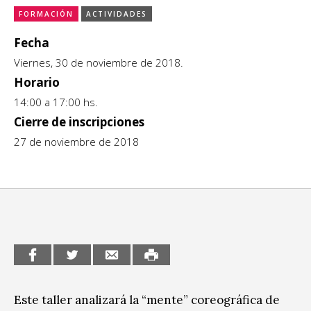
FORMACIÓN
ACTIVIDADES
CCE en el interior/libros
Exposiciones
Fecha
Espacio itinerante de lectura infantil
Formación
Viernes, 30 de noviembre de 2018.
Horario
Género y Diversidad
14:00 a 17:00 hs.
Cierre de inscripciones
Infantil y Juvenil
27 de noviembre de 2018
Letras
Medio Ambiente
Música
Sin categoría
Este taller analizará la “mente” coreográfica de