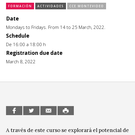
FORMACIÓN
ACTIVIDADES
CCE MONTEVIDEO
CCE en el interior/libros
Exposiciones
Date
Espacio itinerante de lectura infantil
Formación
Mondays to Fridays. From 14 to 25 March, 2022.
Schedule
Género y Diversidad
De 16:00 a 18:00 h
Registration due date
Infantil y Juvenil
March 8, 2022
Letras
Medio Ambiente
Música
Sin categoría
A través de este curso se explorará el potencial de