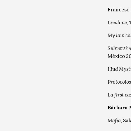
Francesc 
Livalone
,
My low cos
Subversive
México 2
Illud Mys
Protocolos
La first ca
Bàrbara 
Mafia
, Sa