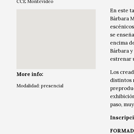
CCE Montevideo
Música
Música
En este ta
Bàrbara M
Sin categoría
Sin categoría
escénicos
se enseña
encima de
Bárbara y
estrenar 
Los cread
More info:
distintos
Modalidad: presencial
preproducc
exhibición
paso, muy 
Inscripc
FORMAD