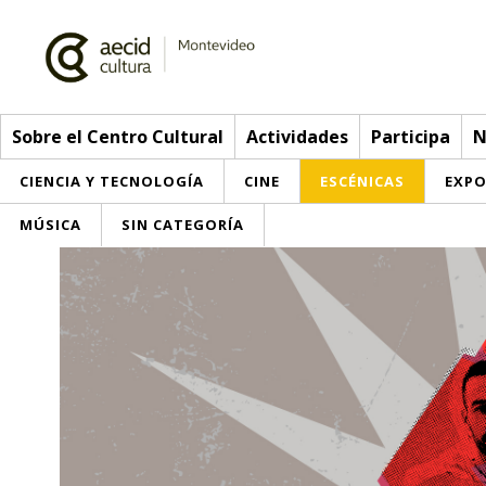
Sobre el Centro Cultural
Actividades
Participa
N
CIENCIA Y TECNOLOGÍA
CINE
ESCÉNICAS
EXPO
MÚSICA
SIN CATEGORÍA
Sobre el Centro Cultural
Red AECID
Actividades
Equipo
> Go to Actividades
Participa
Instalaciones
This week
Envíanos tu propuesta
Noticias
Visítanos
Inscriptions
Buzón de sugerencias
Convocatorias