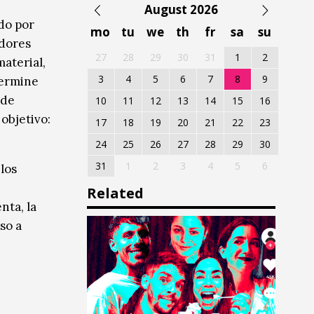
August 2026
do por
mo
tu
we
th
fr
sa
su
adores
27
28
29
30
31
1
2
aterial,
3
4
5
6
7
8
9
termine
de
10
11
12
13
14
15
16
objetivo:
17
18
19
20
21
22
23
24
25
26
27
28
29
30
31
1
2
3
4
5
6
los
Related
nta, la
so a