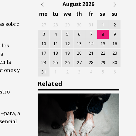
August 2026
mo
tu
we
th
fr
sa
su
as sobre
27
28
29
30
31
1
2
3
4
5
6
7
8
9
10
11
12
13
14
15
16
 los
17
18
19
20
21
22
23
na
en la
24
25
26
27
28
29
30
ciones y
31
1
2
3
4
5
6
Related
stro
–para, a
sencial