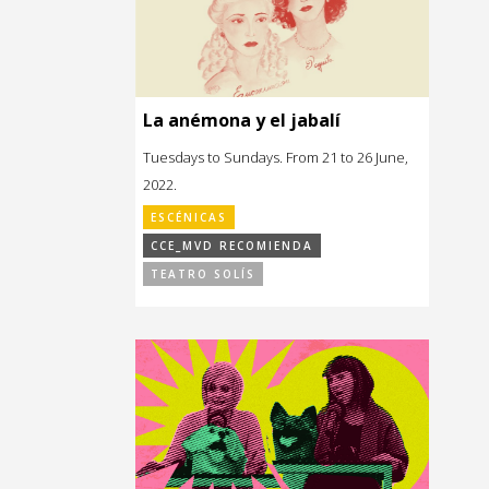
La anémona y el jabalí
Tuesdays to Sundays. From 21 to 26 June,
2022.
ESCÉNICAS
CCE_MVD RECOMIENDA
TEATRO SOLÍS