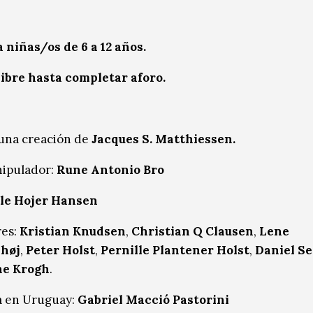
a niñas/os de 6 a 12 años.
ibre hasta completar aforo.
una creación de
Jacques S. Matthiessen.
nipulador:
Rune Antonio Bro
le Hojer Hansen
res:
Kristian Knudsen
,
Christian Q Clausen
,
Lene
høj
,
Peter Holst
,
Pernille
Plantener Holst
,
Daniel Se
ne Krogh
.
a en Uruguay:
Gabriel Macció Pastorini