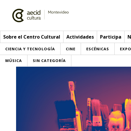
Sobre el Centro Cultural
Actividades
Participa
N
CIENCIA Y TECNOLOGÍA
CINE
ESCÉNICAS
EXPO
MÚSICA
SIN CATEGORÍA
Sobre el Centro Cultural
Red AECID
Actividades
Equipo
> Go to Actividades
Participa
Instalaciones
This week
Envíanos tu propuesta
Noticias
Visítanos
Inscriptions
Buzón de sugerencias
Convocatorias