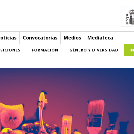
oticias
Convocatorias
Medios
Mediateca
SICIONES
FORMACIÓN
GÉNERO Y DIVERSIDAD
I