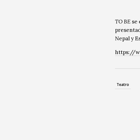
TO BE
se 
presentad
Nepal y E
https://
Teatro