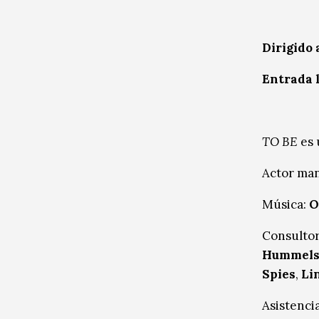
Dirigido 
Entrada l
TO BE
es 
Actor ma
Música:
O
Consulto
Hummels
Spies
,
Li
Asistenci