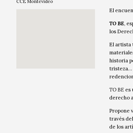
CCE Montevideo
Música
Música
El encuen
Sin categoría
Sin categoría
TO BE
,
es
los Dere
El artist
materiale
historia p
tristeza…
redencion
TO BE
es 
derecho a
Propone v
través del
de los ar