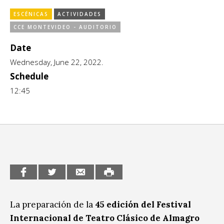
Escénicas
CCE en el interior/libros
ESCÉNICAS
ACTIVIDADES
Exposiciones
CCE MONTEVIDEO - AUDITORIO
Espacio itinerante de lectura infantil
Formación
Date
Wednesday, June 22, 2022.
Género y Diversidad
Schedule
Infantil y Juvenil
12:45
Letras
Medio Ambiente
Música
Sin categoría
La preparación de la
45 edición del Festival
Internacional de Teatro Clásico de Almagro